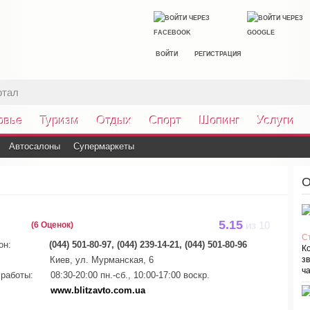
ВОЙТИ
РЕГИСТРАЦИЯ
ртал
овье
Туризм
Отдых
Спорт
Шопинг
Услуги
Автосалоны
Супермаркеты
О
5.15
(6 Оценок)
из
10
С
он:
(044) 501-80-97, (044) 239-14-21, (044) 501-80-96
К
Киев, ул. Мурманская, 6
зв
ча
работы:
08:30-20:00 пн.-сб., 10:00-17:00 воскр.
www.blitzavto.com.ua