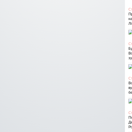
С
П
на
Лі
С
Бу
В
зу
С
Вс
в
бе
С
По
Д
Ро