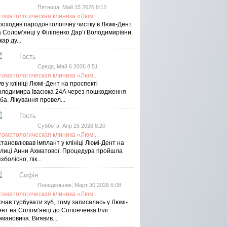
Пятница, Май 15 2026 8:12
томатологическая клиника «Люм...
роходив пародонтологічну чистку в Люмі-Дент
 Солом’янці у Філіпенко Дар’ї Володимирівни.
кар ду...
Гость
Среда, Май 6 2026 8:51
томатологическая клиника «Люм...
в у клініці Люмі-Дент на проспекті
олодимира Івасюка 24А через пошкодження
ба. Лікування провел...
Гость
Суббота, Апр 25 2026 8:20
томатологическая клиника «Люм...
тановлював імплант у клініці Люмі-Дент на
улиці Анни Ахматової. Процедура пройшла
зболісно, лік...
Софія
Понедельник, Март 30 2026 6:08
томатологическая клиника «Люм...
чав турбувати зуб, тому записалась у Люмі-
ент на Соломʼянці до Солонченка Іллі
мановича. Виявив...