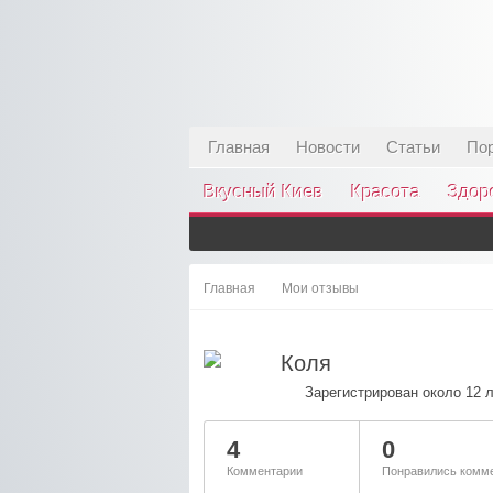
Главная
Новости
Статьи
По
Вкусный Киев
Красота
Здор
Главная
Мои отзывы
Коля
Зарегистрирован около 12 
4
0
Комментарии
Понравились комме