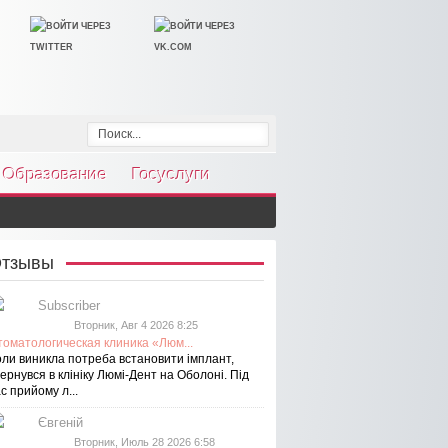
Образование
Госуслуги
тзывы
Subscriber
Вторник, Авг 4 2026 8:25
томатологическая клиника «Люм...
оли виникла потреба встановити імплант,
ернувся в клініку Люмі-Дент на Оболоні. Під
с прийому л...
Євгеній
Вторник, Июль 28 2026 6:58