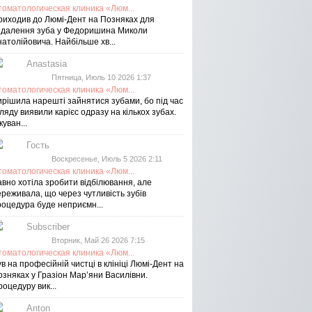
томатологическая клиника «Люм...
риходив до Люмі-Дент на Позняках для
идалення зуба у Федоришина Миколи
атолійовича. Найбільше хв...
Anastasia
Пятница, Июль 10 2026 1:37
томатологическая клиника «Люм...
ирішила нарешті зайнятися зубами, бо під час
ляду виявили карієс одразу на кількох зубах.
куван...
Гость
Воскресенье, Июль 5 2026 2:11
томатологическая клиника «Люм...
авно хотіла зробити відбілювання, але
реживала, що через чутливість зубів
роцедура буде неприємн...
Subscriber
Вторник, Май 26 2026 7:15
томатологическая клиника «Люм...
в на професійній чистці в клініці Люмі-Дент на
озняках у Гразіон Мар’яни Василівни.
оцедуру вик...
Anton