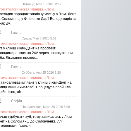
Пятница, Май 15 2026 8:12
томатологическая клиника «Люм...
роходив пародонтологічну чистку в Люмі-Дент
 Солом’янці у Філіпенко Дар’ї Володимирівни.
кар ду...
Гость
Среда, Май 6 2026 8:51
томатологическая клиника «Люм...
в у клініці Люмі-Дент на проспекті
олодимира Івасюка 24А через пошкодження
ба. Лікування провел...
Гость
Суббота, Апр 25 2026 8:20
томатологическая клиника «Люм...
тановлював імплант у клініці Люмі-Дент на
улиці Анни Ахматової. Процедура пройшла
зболісно, лік...
Софія
Понедельник, Март 30 2026 6:08
томатологическая клиника «Люм...
чав турбувати зуб, тому записалась у Люмі-
ент на Соломʼянці до Солонченка Іллі
мановича. Виявив...