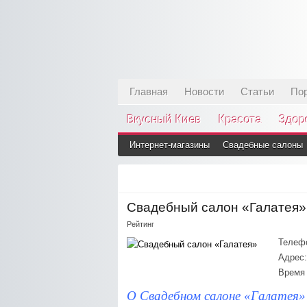
Главная
Новости
Статьи
По
Вкусный Киев
Красота
Здор
Интернет-магазины
Свадебные салоны
Свадебный салон «Галатея»
Рейтинг
Телеф
Адрес:
Время 
О Свадебном салоне «Галатея»