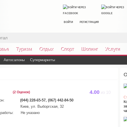
ВОЙТИ
РЕГИСТРАЦИЯ
ртал
овье
Туризм
Отдых
Спорт
Шопинг
Услуги
Автосалоны
Супермаркеты
О
4.00
(2 Оценок)
из
10
С
он:
(044) 228-65-57, (067) 442-84-50
К
Киев, ул. Выборгская, 32
зв
ча
работы:
Не указано