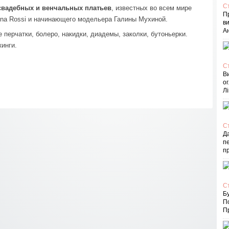
С
свадебных и венчальных платьев
, известных во всем мире
П
, Anna Rossi и начинающего модельера Галины Мухиной.
в
Ан
перчатки, болеро, накидки, диадемы, заколки, бутоньерки.
инги.
С
В
ог
Лі
С
Д
пе
п
С
Бу
П
Пр