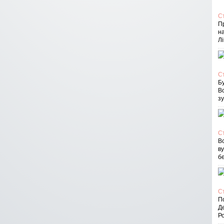
С
П
на
Лі
С
Бу
В
зу
С
Вс
в
бе
С
По
Д
Ро