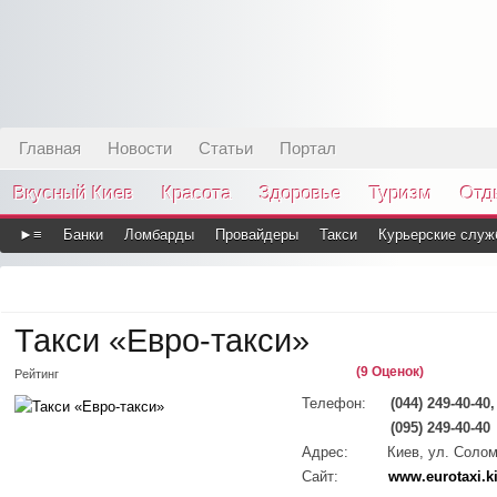
Главная
Новости
Статьи
Портал
Вкусный Киев
Красота
Здоровье
Туризм
Отд
►≡
Банки
Ломбарды
Провайдеры
Такси
Курьерские служ
Такси «Евро-такси»
(9 Оценок)
Рейтинг
Телефон:
(044) 249-40-40,
(095) 249-40-40
Адрес:
Киев, ул. Солом
Сайт:
www.eurotaxi.k