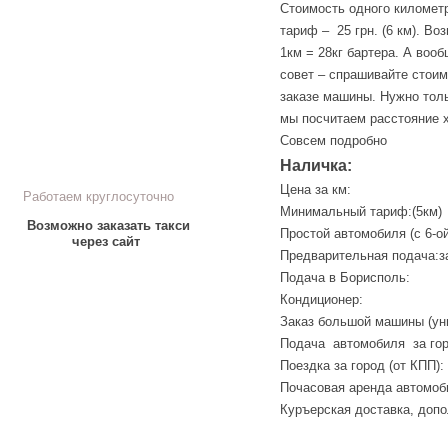
Стоимость одного километр
тариф – 25 грн. (6 км). Во
1км = 28кг бартера. А воо
совет – спрашивайте стоим
заказе машины. Нужно толь
мы посчитаем расстояние х
Совсем подробно
Наличка:
Цена за км:
Работаем круглосуточно
Минимальный тариф:(5км)
Возможно заказать такси
Простой автомобиля (с 6-о
через сайт
Предварительная подача:з
Подача в Борисполь:
Кондиционер:
Заказ большой машины (ун
Подача автомобиля за гор
Поездка за город (от КПП):
Почасовая аренда автомоб
Куръерская доставка, допо