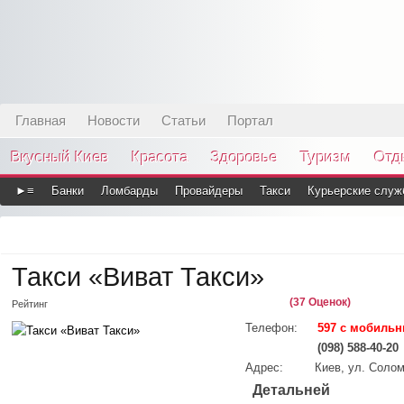
Главная
Новости
Статьи
Портал
Вкусный Киев
Красота
Здоровье
Туризм
Отд
►≡
Банки
Ломбарды
Провайдеры
Такси
Курьерские служ
Такси «Виват Такси»
(37 Оценок)
Рейтинг
Телефон:
597 с мобиль
(098) 588-40-20
Адрес:
Киев, ул. Солом
Детальней