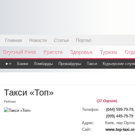
Главная
Новости
Статьи
Портал
Вкусный Киев
Красота
Здоровье
Туризм
Отд
►≡
Банки
Ломбарды
Провайдеры
Такси
Курьерские служ
Такси «Топ»
(37 Оценок)
Рейтинг
Телефон:
(044) 599-79-79,
(099) 449-79-79
Адрес:
Киев, пер.Орлов
Сайт:
www.top-taxi.o