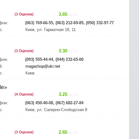
3.65
(3 Оценок)
из 10
фон:
(063) 769-66-55, (063) 212-69-85, (050) 332-97-77
с:
Киев, ул. Гарматная 18, 11
3.30
(3 Оценок)
из 10
фон:
(093) 555-44-44, (044) 232-65-00
l:
magashop@ukr.net
с:
Киев
le»
3.25
(4 Оценок)
из 10
фон:
(063) 450-40-08, (067) 682-27-84
с:
Киев, ул. Саперно-Слободская 8
2.65
(3 Оценок)
из 10