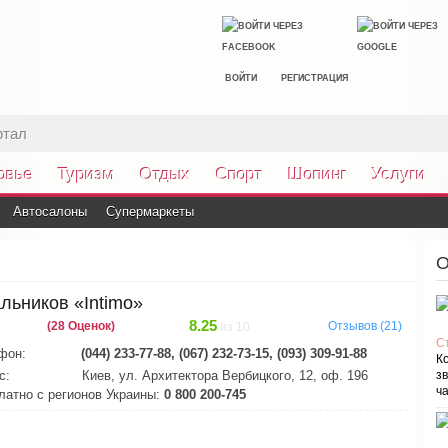
ВОЙТИ
РЕГИСТРАЦИЯ
ртал
овье
Туризм
Отдых
Спорт
Шопинг
Услуги
Автосалоны
Супермаркеты
О
льников «Intimo»
8.25
(28 Оценок)
Отзывов (21)
из 10
С
фон:
(044) 233-77-88, (067) 232-73-15, (093) 309-91-88
К
с:
Киев, ул. Архитектора Вербицкого, 12, оф. 196
зв
ча
латно с регионов Украины:
0 800 200-745