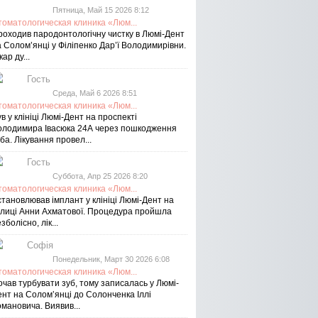
Пятница, Май 15 2026 8:12
томатологическая клиника «Люм...
роходив пародонтологічну чистку в Люмі-Дент
 Солом’янці у Філіпенко Дар’ї Володимирівни.
кар ду...
Гость
Среда, Май 6 2026 8:51
томатологическая клиника «Люм...
в у клініці Люмі-Дент на проспекті
олодимира Івасюка 24А через пошкодження
ба. Лікування провел...
Гость
Суббота, Апр 25 2026 8:20
томатологическая клиника «Люм...
тановлював імплант у клініці Люмі-Дент на
улиці Анни Ахматової. Процедура пройшла
зболісно, лік...
Софія
Понедельник, Март 30 2026 6:08
томатологическая клиника «Люм...
чав турбувати зуб, тому записалась у Люмі-
ент на Соломʼянці до Солонченка Іллі
мановича. Виявив...