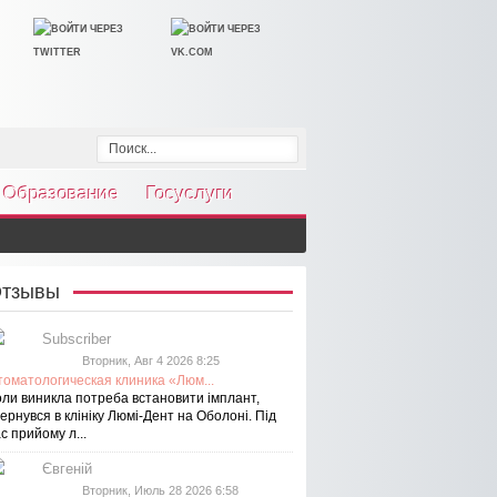
Образование
Госуслуги
тзывы
Subscriber
Вторник, Авг 4 2026 8:25
томатологическая клиника «Люм...
оли виникла потреба встановити імплант,
ернувся в клініку Люмі-Дент на Оболоні. Під
с прийому л...
Євгеній
Вторник, Июль 28 2026 6:58