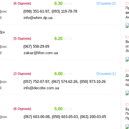
6.30
(6 Оценок)
Отзывов (3)
С
из 10
П
фон:
(098) 351-61-97, (093) 119-78-78
в
Ан
l:
info@whim.dp.ua
a»
С
6.20
(5 Оценок)
из 10
В
фон:
(067) 558-29-09
ог
Лі
l:
zakaz@lifon.com.ua
С
6.00
(3 Оценок)
Отзывов (1)
из 10
Д
пе
фон:
(057) 752-07-97, (067) 574-62-26, (050) 973-10-26
п
l:
info@decolte.com.ua
С
5.00
(6 Оценок)
из 10
Бу
П
фон:
(067) 603-00-08, (050) 603-05-03, (063) 200-03-05
Пр