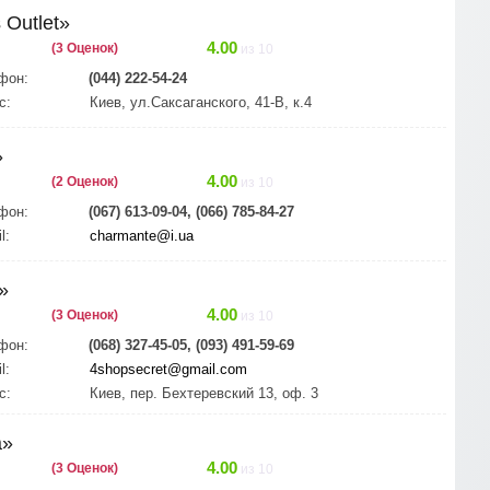
 Outlet»
4.00
(3 Оценок)
из 10
фон:
(044) 222-54-24
с:
Киев, ул.Саксаганского, 41-В, к.4
»
4.00
(2 Оценок)
из 10
фон:
(067) 613-09-04, (066) 785-84-27
l:
charmante@i.ua
»
4.00
(3 Оценок)
из 10
фон:
(068) 327-45-05, (093) 491-59-69
l:
4shopsecret@gmail.com
с:
Киев, пер. Бехтеревский 13, оф. 3
a»
4.00
(3 Оценок)
из 10