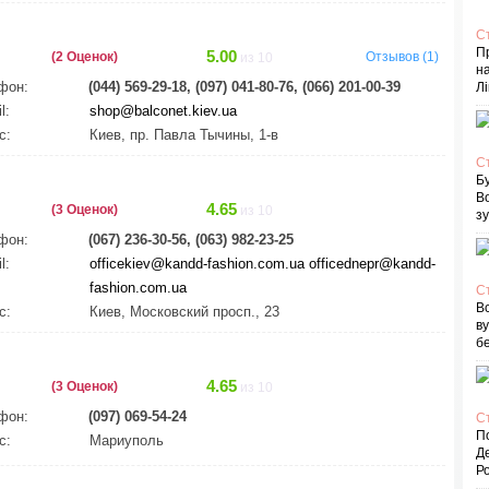
С
П
5.00
(2 Оценок)
Отзывов (1)
из 10
на
фон:
(044) 569-29-18, (097) 041-80-76, (066) 201-00-39
Лі
l:
shop@balconet.kiev.ua
с:
Киев, пр. Павла Тычины, 1-в
С
Бу
В
4.65
(3 Оценок)
из 10
зу
фон:
(067) 236-30-56, (063) 982-23-25
l:
officekiev@kandd-fashion.com.ua
officednepr@kandd-
fashion.com.ua
С
Вс
с:
Киев, Московский просп., 23
в
бе
4.65
(3 Оценок)
из 10
фон:
(097) 069-54-24
С
По
с:
Мариуполь
Д
Ро