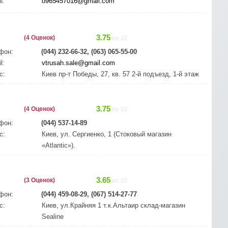
l:
o965457016@gmail.com
3.75
(4 Оценок)
из 10
фон:
(044) 232-66-32, (063) 065-55-00
l:
vtrusah.sale@gmail.com
с:
Киев пр-т Победы, 27, кв. 57 2-й подъезд, 1-й этаж
3.75
(4 Оценок)
из 10
фон:
(044) 537-14-89
с:
Киев, ул. Сергиенко, 1 (Стоковый магазин
«Atlantic»).
3.65
(3 Оценок)
из 10
фон:
(044) 459-08-29, (067) 514-27-77
с:
Киев, ул.Крайняя 1 т.к.Альтаир склад-магазин
Sealine