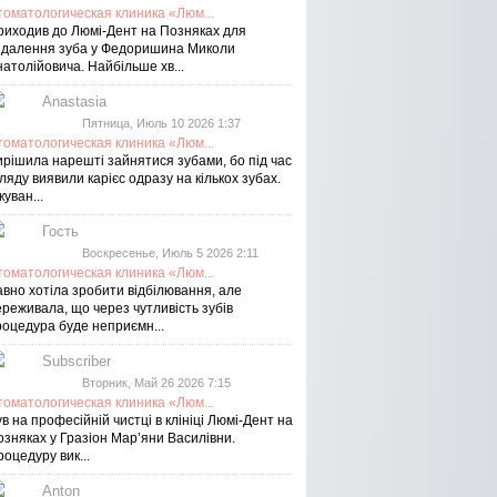
томатологическая клиника «Люм...
риходив до Люмі-Дент на Позняках для
идалення зуба у Федоришина Миколи
атолійовича. Найбільше хв...
Anastasia
Пятница, Июль 10 2026 1:37
томатологическая клиника «Люм...
ирішила нарешті зайнятися зубами, бо під час
ляду виявили карієс одразу на кількох зубах.
куван...
Гость
Воскресенье, Июль 5 2026 2:11
томатологическая клиника «Люм...
авно хотіла зробити відбілювання, але
реживала, що через чутливість зубів
роцедура буде неприємн...
Subscriber
Вторник, Май 26 2026 7:15
томатологическая клиника «Люм...
в на професійній чистці в клініці Люмі-Дент на
озняках у Гразіон Мар’яни Василівни.
оцедуру вик...
Anton