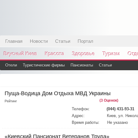
Главная
Новости
Статьи
Портал
Вкусный Киев
Красота
Здоровье
Туризм
Отд
Отели
Туристические фирмы
Пансионаты
Статьи
Пуща-Водица Дом Отдыха МВД Украины
(3 Оценок)
Рейтинг
Телефон:
(044) 431-93-31
Адрес:
Киев, ул. Никол
Время работы:
Не указано
«Киевский Пансионат Ветеранов Труда»