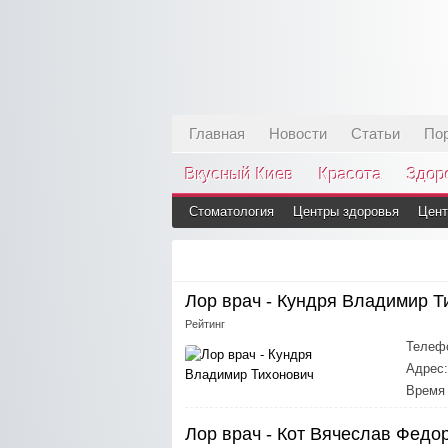
Главная
Новости
Статьи
По
Вкусный Киев
Красота
Здор
Стоматология
Центры здоровья
Цент
Лор врач - Кундря Владимир Т
Рейтинг
Телеф
Адрес:
Время 
Лор врач - Кот Вячеслав Федо