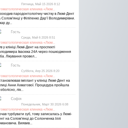
Пятница, Май 15 2026 8:12
томатологическая клиника «Люм...
роходив пародонтологічну чистку в Люмі-Дент
 Солом’янці у Філіпенко Дар’ї Володимирівни.
кар ду...
Гость
Среда, Май 6 2026 8:51
томатологическая клиника «Люм...
в у клініці Люмі-Дент на проспекті
олодимира Івасюка 24А через пошкодження
ба. Лікування провел...
Гость
Суббота, Апр 25 2026 8:20
томатологическая клиника «Люм...
тановлював імплант у клініці Люмі-Дент на
улиці Анни Ахматової. Процедура пройшла
зболісно, лік...
Софія
Понедельник, Март 30 2026 6:08
томатологическая клиника «Люм...
чав турбувати зуб, тому записалась у Люмі-
ент на Соломʼянці до Солонченка Іллі
мановича. Виявив...