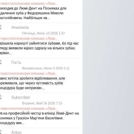
томатологическая клиника «Люм...
риходив до Люмі-Дент на Позняках для
идалення зуба у Федоришина Миколи
атолійовича. Найбільше хв...
Anastasia
Пятница, Июль 10 2026 1:37
томатологическая клиника «Люм...
ирішила нарешті зайнятися зубами, бо під час
ляду виявили карієс одразу на кількох зубах.
куван...
Гость
Воскресенье, Июль 5 2026 2:11
томатологическая клиника «Люм...
авно хотіла зробити відбілювання, але
реживала, що через чутливість зубів
роцедура буде неприємн...
Subscriber
Вторник, Май 26 2026 7:15
томатологическая клиника «Люм...
в на професійній чистці в клініці Люмі-Дент на
озняках у Гразіон Мар’яни Василівни.
оцедуру вик...
Anton