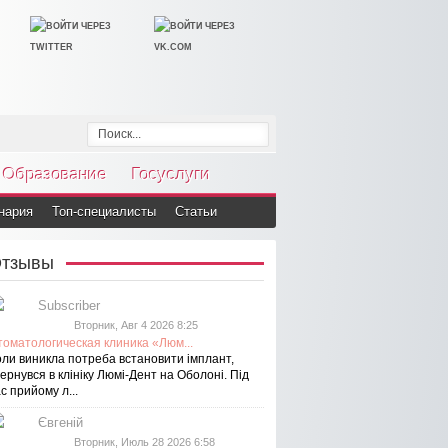
Образование
Госуслуги
нария
Топ-специалисты
Статьи
тзывы
Subscriber
Вторник, Авг 4 2026 8:25
томатологическая клиника «Люм...
оли виникла потреба встановити імплант,
ернувся в клініку Люмі-Дент на Оболоні. Під
с прийому л...
Євгеній
Вторник, Июль 28 2026 6:58