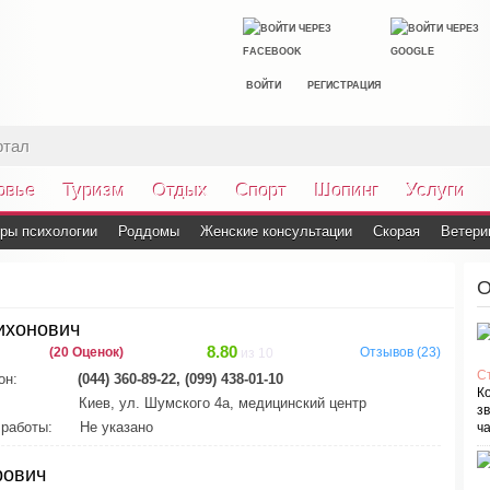
ВОЙТИ
РЕГИСТРАЦИЯ
ртал
овье
Туризм
Отдых
Спорт
Шопинг
Услуги
ры психологии
Роддомы
Женские консультации
Скорая
Ветери
О
ихонович
8.80
(20 Оценок)
Отзывов (23)
из 10
С
он:
(044) 360-89-22, (099) 438-01-10
К
Киев, ул. Шумского 4а, медицинский центр
зв
работы:
Не указано
ча
рович