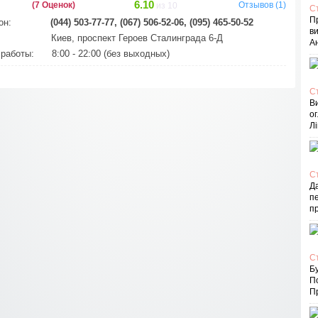
6.10
(7 Оценок)
Отзывов (1)
из 10
С
П
он:
(044) 503-77-77, (067) 506-52-06, (095) 465-50-52
в
Киев, проспект Героев Сталинграда 6-Д
Ан
работы:
8:00 - 22:00 (без выходных)
С
В
ог
Лі
С
Д
пе
п
С
Бу
П
Пр