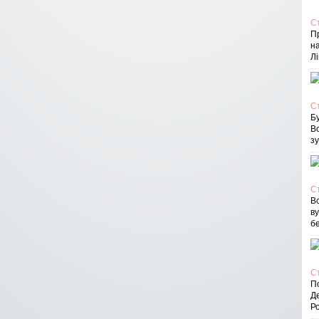
С
П
на
Лі
С
Бу
В
зу
С
Вс
в
бе
С
По
Д
Ро