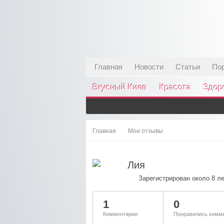
Главная
Новости
Статьи
По
Вкусный Киев
Красота
Здор
Главная
Мои отзывы
Лия
Зарегистрирован около 8 ле
1
0
Комментарии
Понравились комме