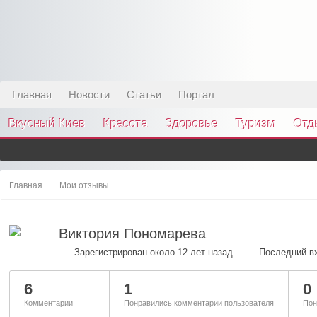
Главная
Новости
Статьи
Портал
Вкусный Киев
Красота
Здоровье
Туризм
Отд
Главная
Мои отзывы
Виктория Пономарева
Зарегистрирован около 12 лет назад
Последний вх
6
1
0
Комментарии
Понравились комментарии пользователя
Пон