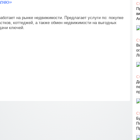
веню»
С
П
в
ботает на рынке недвижимости. Предлагает услуги по: покупке
Ан
астков, коттеджей, а также обмен недвижимости на выгодных
дачи ключей.
С
В
ог
Лі
С
Д
пе
п
С
Бу
П
Пр