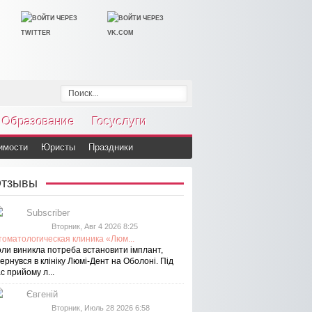
Образование
Госуслуги
имости
Юристы
Праздники
тзывы
Subscriber
Вторник, Авг 4 2026 8:25
томатологическая клиника «Люм...
оли виникла потреба встановити імплант,
ернувся в клініку Люмі-Дент на Оболоні. Під
с прийому л...
Євгеній
Вторник, Июль 28 2026 6:58