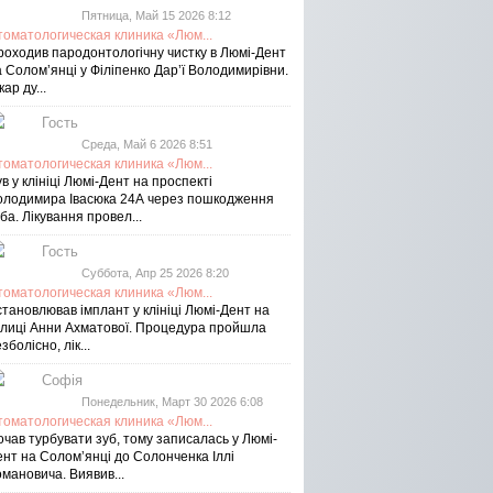
Пятница, Май 15 2026 8:12
томатологическая клиника «Люм...
роходив пародонтологічну чистку в Люмі-Дент
 Солом’янці у Філіпенко Дар’ї Володимирівни.
кар ду...
Гость
Среда, Май 6 2026 8:51
томатологическая клиника «Люм...
в у клініці Люмі-Дент на проспекті
олодимира Івасюка 24А через пошкодження
ба. Лікування провел...
Гость
Суббота, Апр 25 2026 8:20
томатологическая клиника «Люм...
тановлював імплант у клініці Люмі-Дент на
улиці Анни Ахматової. Процедура пройшла
зболісно, лік...
Софія
Понедельник, Март 30 2026 6:08
томатологическая клиника «Люм...
чав турбувати зуб, тому записалась у Люмі-
ент на Соломʼянці до Солонченка Іллі
мановича. Виявив...