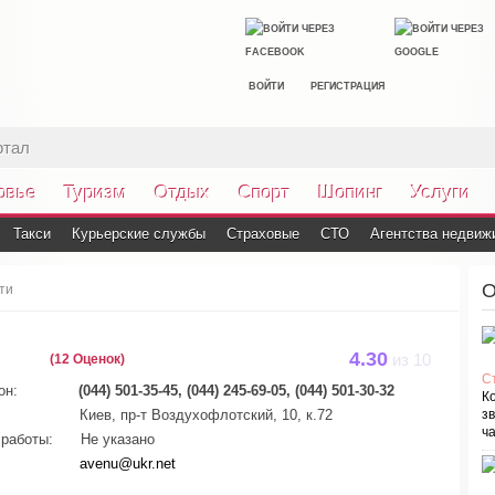
ВОЙТИ
РЕГИСТРАЦИЯ
ртал
овье
Туризм
Отдых
Спорт
Шопинг
Услуги
Такси
Курьерские службы
Страховые
СТО
Агентства недвиж
О
ти
4.30
(12 Оценок)
из
10
С
он:
(044) 501-35-45, (044) 245-69-05, (044) 501-30-32
К
Киев, пр-т Воздухофлотский, 10, к.72
зв
ча
работы:
Не указано
avenu@ukr.net