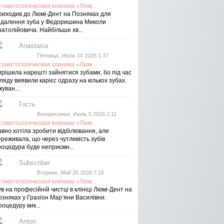
томатологическая клиника «Люм...
риходив до Люмі-Дент на Позняках для
идалення зуба у Федоришина Миколи
атолійовича. Найбільше хв...
Anastasia
Пятница, Июль 10 2026 1:37
томатологическая клиника «Люм...
ирішила нарешті зайнятися зубами, бо під час
ляду виявили карієс одразу на кількох зубах.
куван...
Гость
Воскресенье, Июль 5 2026 2:11
томатологическая клиника «Люм...
авно хотіла зробити відбілювання, але
реживала, що через чутливість зубів
роцедура буде неприємн...
Subscriber
Вторник, Май 26 2026 7:15
томатологическая клиника «Люм...
в на професійній чистці в клініці Люмі-Дент на
озняках у Гразіон Мар’яни Василівни.
оцедуру вик...
Anton