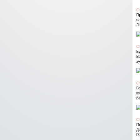
С
П
на
Лі
С
Бу
В
зу
С
Вс
в
бе
С
По
Д
Ро