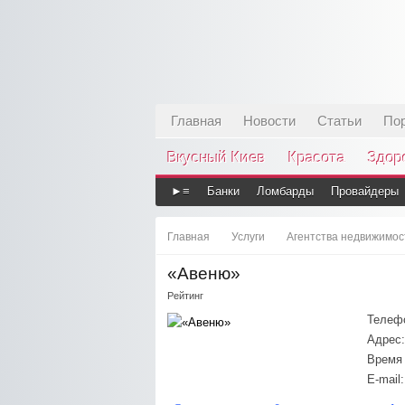
Главная
Новости
Статьи
По
Вкусный Киев
Красота
Здор
►≡
Банки
Ломбарды
Провайдеры
Главная
Услуги
Агентства недвижимос
«Авеню»
Рейтинг
Телеф
Адрес:
Время 
E-mail: