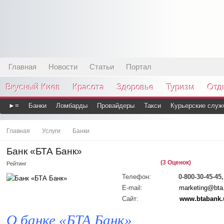
Главная
Новости
Статьи
Портал
Вкусный Киев
Красота
Здоровье
Туризм
Отд
►≡
Банки
Ломбарды
Провайдеры
Такси
Курьерские служ
Главная
Услуги
Банки
Банк «БТА Банк»
(3 Оценок)
Рейтинг
Телефон:
0-800-30-45-45,
E-mail:
marketing@bta.
Сайт:
www.btabank.
О банке «БТА Банк»