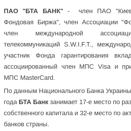
ПАО "БТА БАНК"
- член ПАО "Киевс
Фондовая Биржа", член Ассоциации "Фо
член международной ассоциаци
телекоммуникаций S.W.I.F.T., междуна
участник Фонда гарантирования вкла
ассоциированный член МПС Visa и пр
МПС MasterCard.
По данным Национального Банка Украины,
года
БТА Банк
занимает 17-е место по ра
собственного капитала и 32-е место по ак
банков страны.