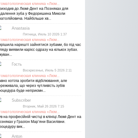
томатологическая клиника «Люм...
риходив до Люмі-Дент на Позняках для
идалення зуба у Федоришина Миколи
атолійовича. Найбільше хв...
Anastasia
Пятница, Июль 10 2026 1:37
томатологическая клиника «Люм...
ирішила нарешті зайнятися зубами, бо під час
ляду виявили карієс одразу на кількох зубах.
куван...
Гость
Воскресенье, Июль 5 2026 2:11
томатологическая клиника «Люм...
авно хотіла зробити відбілювання, але
реживала, що через чутливість зубів
роцедура буде неприємн...
Subscriber
Вторник, Май 26 2026 7:15
томатологическая клиника «Люм...
в на професійній чистці в клініці Люмі-Дент на
озняках у Гразіон Мар’яни Василівни.
оцедуру вик...
Anton