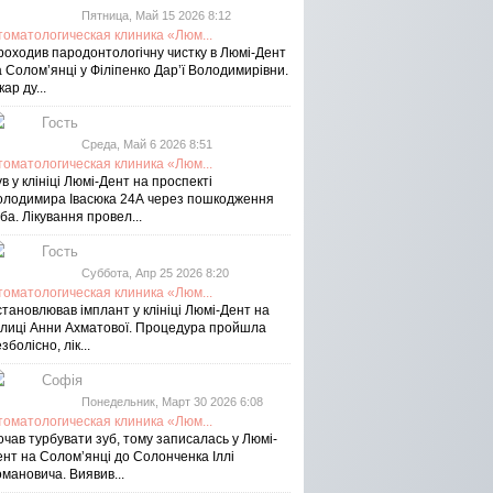
Пятница, Май 15 2026 8:12
томатологическая клиника «Люм...
роходив пародонтологічну чистку в Люмі-Дент
 Солом’янці у Філіпенко Дар’ї Володимирівни.
кар ду...
Гость
Среда, Май 6 2026 8:51
томатологическая клиника «Люм...
в у клініці Люмі-Дент на проспекті
олодимира Івасюка 24А через пошкодження
ба. Лікування провел...
Гость
Суббота, Апр 25 2026 8:20
томатологическая клиника «Люм...
тановлював імплант у клініці Люмі-Дент на
улиці Анни Ахматової. Процедура пройшла
зболісно, лік...
Софія
Понедельник, Март 30 2026 6:08
томатологическая клиника «Люм...
чав турбувати зуб, тому записалась у Люмі-
ент на Соломʼянці до Солонченка Іллі
мановича. Виявив...