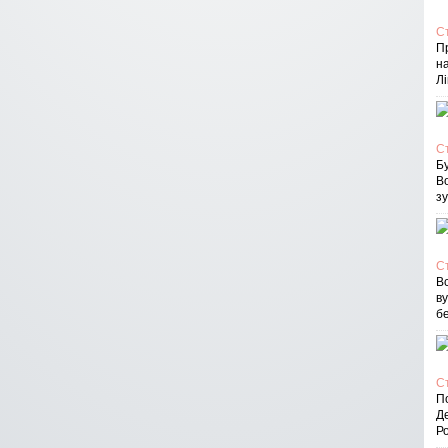
С
П
на
Лі
С
Бу
В
зу
С
Вс
в
бе
С
По
Д
Ро