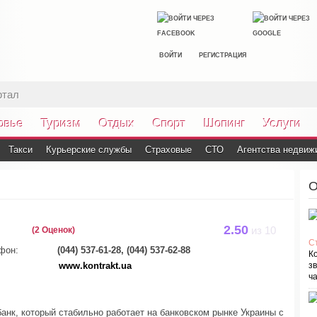
ВОЙТИ
РЕГИСТРАЦИЯ
ртал
овье
Туризм
Отдых
Спорт
Шопинг
Услуги
Такси
Курьерские службы
Страховые
СТО
Агентства недвиж
О
2.50
(2 Оценок)
из
10
С
фон:
(044) 537-61-28, (044) 537-62-88
К
:
www.kontrakt.ua
зв
ча
анк, который стабильно работает на банковском рынке Украины с