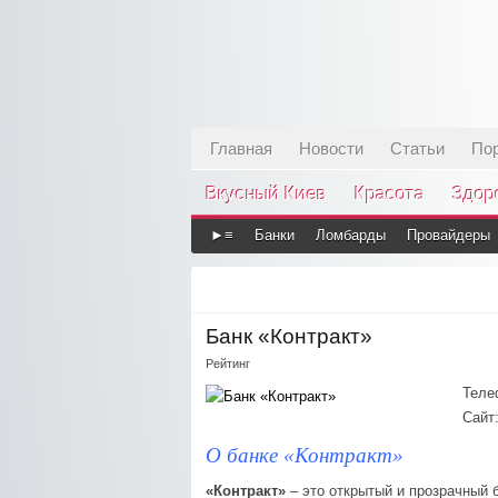
Главная
Новости
Статьи
По
Вкусный Киев
Красота
Здор
►≡
Банки
Ломбарды
Провайдеры
Банк «Контракт»
Рейтинг
Теле
Сайт
О банке «Контракт»
«Контракт»
– это открытый и прозрачный б