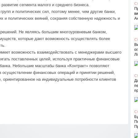
С
- развитие сегмента малого и среднего бизнеса.
П
групп и политических сил, поэтому менее, чем другие банки,
в
х и политических веяний, сохраняя собственную надежность и
Ан
 решений. Не являясь большим многоуровневым банком,
имуществ, которые дают возможность осуществлять более
С
В
ть.
ог
 имеет возможность взаимодействовать с менеджерами высшего
Лі
тигать поставленных целей, используя практичные финансовые
 банка. Небольшие масштабы банка «Контракт» позволяют
 в осуществлении финансовых операций и принятии решений,
С
, ориентированное на индивидуальные потребности клиентов
Д
пе
п
С
Бу
П
Пр