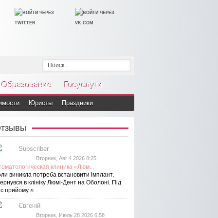
Образование
Госуслуги
имости
Юристы
Праздники
тзывы
Subscriber
Вторник, Авг 4 2026 8:25
томатологическая клиника «Люм...
оли виникла потреба встановити імплант,
ернувся в клініку Люмі-Дент на Оболоні. Під
с прийому л...
Євгеній
Вторник, Июль 28 2026 6:58