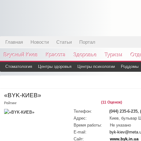
Главная
Новости
Статьи
Портал
Вкусный Киев
Красота
Здоровье
Туризм
Отд
Стоматология
Центры здоровья
Центры психологии
Роддомы
«BYK-КИЕВ»
(11 Оценок)
Рейтинг
Телефон:
(044) 235-6-235, 
Адрес:
Киев, бульвар 
Время работы:
Не указано
E-mail:
byk-kiev@meta.
Сайт:
www.byk.in.ua