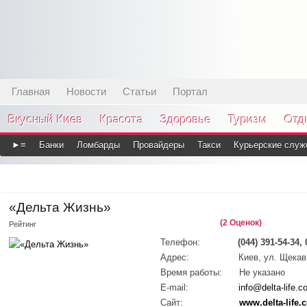
Главная
Новости
Статьи
Портал
Вкусный Киев
Красота
Здоровье
Туризм
Отд
►≡
Банки
Ломбарды
Провайдеры
Такси
Курьерские служ
«Дельта Жизнь»
(2 Оценок)
Рейтинг
Телефон:
(044) 391-54-34,
Адрес:
Киев, ул. Щекав
Время работы:
Не указано
E-mail:
info@delta-life.
Сайт:
www.delta-life.