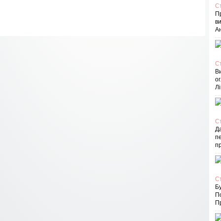
С
П
в
Ан
С
В
ог
Лі
С
Д
пе
п
С
Бу
П
Пр