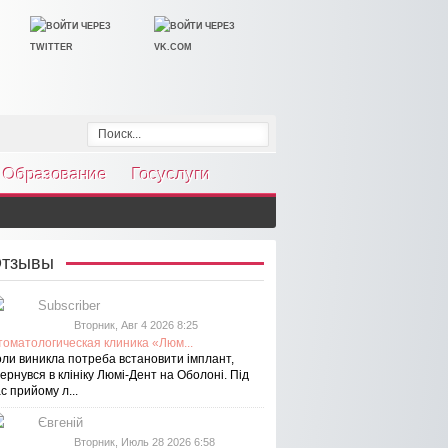
Образование
Госуслуги
тзывы
Subscriber
Вторник, Авг 4 2026 8:25
томатологическая клиника «Люм...
оли виникла потреба встановити імплант,
ернувся в клініку Люмі-Дент на Оболоні. Під
с прийому л...
Євгеній
Вторник, Июль 28 2026 6:58