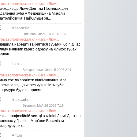
томатологическая клиника «Люм...
риходив до Люмі-Дент на Позняках для
идалення зуба у Федоришина Миколи
атолійовича. Найбільше хв...
Anastasia
Пятница, Июль 10 2026 1:37
томатологическая клиника «Люм...
ирішила нарешті зайнятися зубами, бо під час
ляду виявили карієс одразу на кількох зубах.
куван...
Гость
Воскресенье, Июль 5 2026 2:11
томатологическая клиника «Люм...
авно хотіла зробити відбілювання, але
реживала, що через чутливість зубів
роцедура буде неприємн...
Subscriber
Вторник, Май 26 2026 7:15
томатологическая клиника «Люм...
в на професійній чистці в клініці Люмі-Дент на
озняках у Гразіон Мар’яни Василівни.
оцедуру вик...
Anton