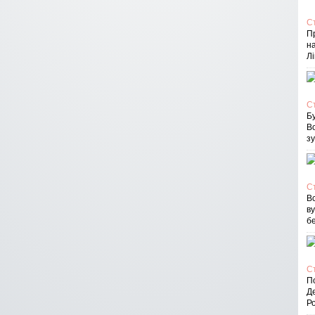
С
П
на
Лі
С
Бу
В
зу
С
Вс
в
бе
С
По
Д
Ро