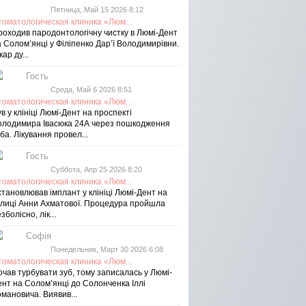
Пятница, Май 15 2026 8:12
томатологическая клиника «Люм...
роходив пародонтологічну чистку в Люмі-Дент
 Солом’янці у Філіпенко Дар’ї Володимирівни.
кар ду...
Гость
Среда, Май 6 2026 8:51
томатологическая клиника «Люм...
в у клініці Люмі-Дент на проспекті
олодимира Івасюка 24А через пошкодження
ба. Лікування провел...
Гость
Суббота, Апр 25 2026 8:20
томатологическая клиника «Люм...
тановлював імплант у клініці Люмі-Дент на
улиці Анни Ахматової. Процедура пройшла
зболісно, лік...
Софія
Понедельник, Март 30 2026 6:08
томатологическая клиника «Люм...
чав турбувати зуб, тому записалась у Люмі-
ент на Соломʼянці до Солонченка Іллі
мановича. Виявив...