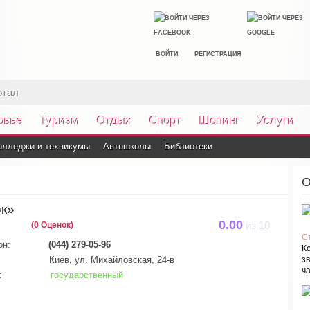
ВОЙТИ
РЕГИСТРАЦИЯ
ртал
овье
Туризм
Отдых
Спорт
Шопинг
Услуги
олледжи и техникумы
Автошколы
Библиотеки
О
ок»
0.00
(0 Оценок)
из
10
С
он:
(044) 279-05-96
К
Киев, ул. Михайловская, 24-в
зв
ча
:
государственный