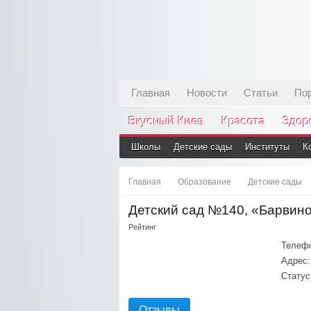
Главная
Новости
Статьи
По
Вкусный Киев
Красота
Здор
Школы
Детские сады
Институты
К
Главная
Образование
Детские сады
Детский сад №140, «Барвин
Рейтинг
Телеф
Адрес:
Статус
Отзывы