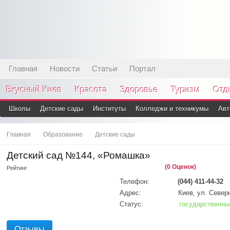
Главная
Новости
Статьи
Портал
Вкусный Киев
Красота
Здоровье
Туризм
Отд
Школы
Детские сады
Институты
Колледжи и техникумы
Авт
Главная
Образование
Детские сады
Детский сад №144, «Ромашка»
(0 Оценок)
Рейтинг
Телефон:
(044) 411-44-32
Адрес:
Киев, ул. Север
Статус:
государственны
Отзывы