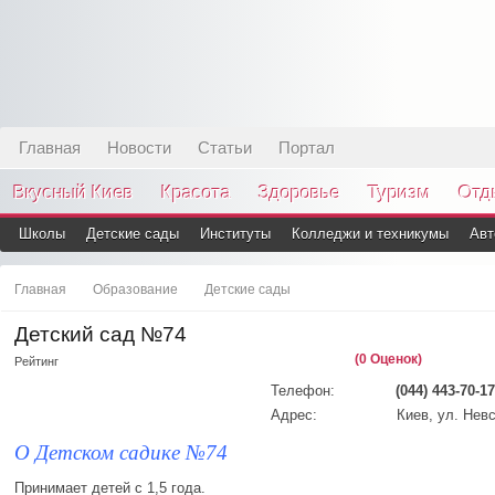
Главная
Новости
Статьи
Портал
Вкусный Киев
Красота
Здоровье
Туризм
Отд
Школы
Детские сады
Институты
Колледжи и техникумы
Авт
Главная
Образование
Детские сады
Детский сад №74
(0 Оценок)
Рейтинг
Телефон:
(044) 443-70-17
Адрес:
Киев, ул. Невс
О Детском садике №74
Принимает детей с 1,5 года.