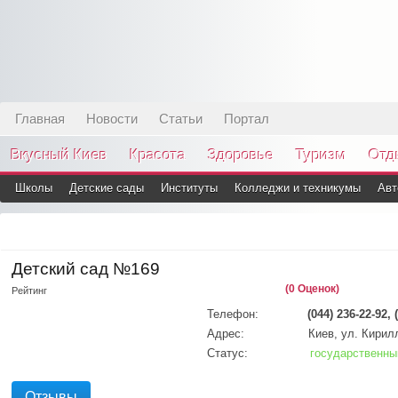
Главная
Новости
Статьи
Портал
Вкусный Киев
Красота
Здоровье
Туризм
Отд
Школы
Детские сады
Институты
Колледжи и техникумы
Авт
Детский сад №169
(0 Оценок)
Рейтинг
Телефон:
(044) 236-22-92, 
Адрес:
Киев, ул. Кирил
Статус:
государственны
Отзывы