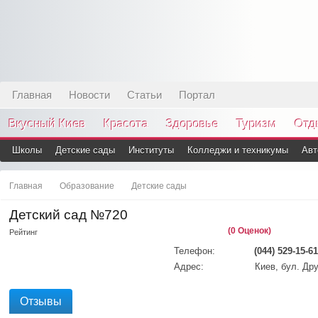
Главная
Новости
Статьи
Портал
Вкусный Киев
Красота
Здоровье
Туризм
Отд
Школы
Детские сады
Институты
Колледжи и техникумы
Авт
Главная
Образование
Детские сады
Детский сад №720
(0 Оценок)
Рейтинг
Телефон:
(044) 529-15-61
Адрес:
Киев, бул. Др
Отзывы