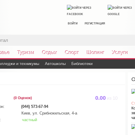
ВОЙТИ
РЕГИСТРАЦИЯ
ртал
овье
Туризм
Отдых
Спорт
Шопинг
Услуги
олледжи и техникумы
Автошколы
Библиотеки
О
0.00
(0 Оценок)
из
10
С
он:
(044) 573-67-94
К
Киев, ул. Срибнокильская, 4-а
зв
ча
:
частный