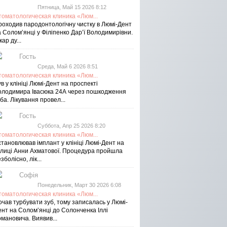
Пятница, Май 15 2026 8:12
томатологическая клиника «Люм...
роходив пародонтологічну чистку в Люмі-Дент
 Солом’янці у Філіпенко Дар’ї Володимирівни.
кар ду...
Гость
Среда, Май 6 2026 8:51
томатологическая клиника «Люм...
в у клініці Люмі-Дент на проспекті
олодимира Івасюка 24А через пошкодження
ба. Лікування провел...
Гость
Суббота, Апр 25 2026 8:20
томатологическая клиника «Люм...
тановлював імплант у клініці Люмі-Дент на
улиці Анни Ахматової. Процедура пройшла
зболісно, лік...
Софія
Понедельник, Март 30 2026 6:08
томатологическая клиника «Люм...
чав турбувати зуб, тому записалась у Люмі-
ент на Соломʼянці до Солонченка Іллі
мановича. Виявив...