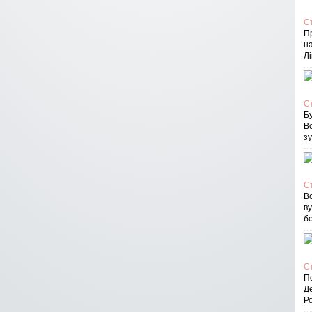
С
П
на
Лі
С
Бу
В
зу
С
Вс
в
бе
С
По
Д
Ро