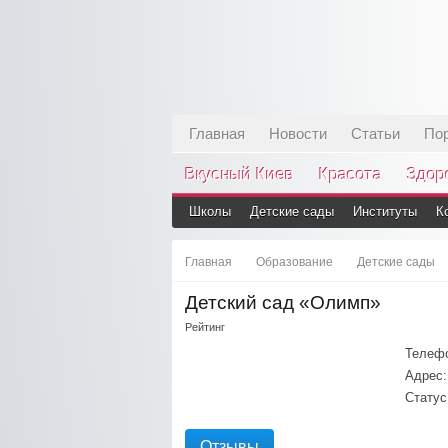
Главная
Новости
Статьи
По
Вкусный Киев
Красота
Здор
Школы
Детские сады
Институты
К
Главная
Образование
Детские сады
Детский сад «Олимп»
Рейтинг
Телеф
Адрес:
Статус
Отзывы