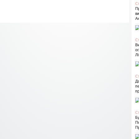
С
П
в
Ан
С
В
ог
Лі
С
Д
пе
п
С
Бу
П
Пр