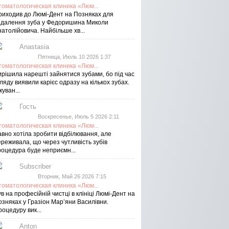
томатологическая клиника «Люм...
риходив до Люмі-Дент на Позняках для
идалення зуба у Федоришина Миколи
атолійовича. Найбільше хв...
Anastasia
Пятница, Июль 10 2026 1:37
томатологическая клиника «Люм...
ирішила нарешті зайнятися зубами, бо під час
ляду виявили карієс одразу на кількох зубах.
куван...
Гость
Воскресенье, Июль 5 2026 2:11
томатологическая клиника «Люм...
авно хотіла зробити відбілювання, але
реживала, що через чутливість зубів
роцедура буде неприємн...
Subscriber
Вторник, Май 26 2026 7:15
томатологическая клиника «Люм...
в на професійній чистці в клініці Люмі-Дент на
озняках у Гразіон Мар’яни Василівни.
оцедуру вик...
Anton