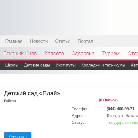
Главная
Новости
Статьи
Портал
Вкусный Киев
Красота
Здоровье
Туризм
Отд
Школы
Детские сады
Институты
Колледжи и техникумы
Авт
Детский сад «Плай»
(0 Оценок)
Рейтинг
Телефон:
(044) 460-99-71
Адрес:
Киев, ул. Натал
Статус:
государственны
Отзывы