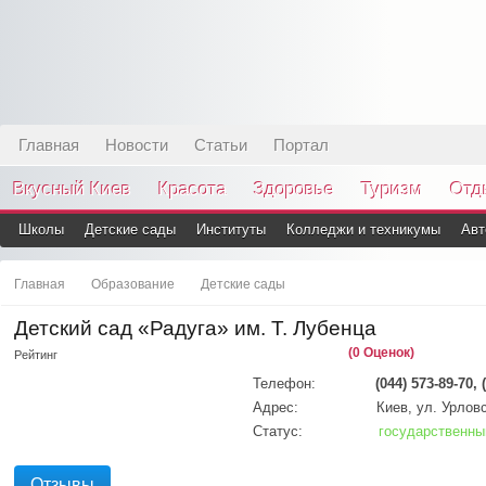
Главная
Новости
Статьи
Портал
Вкусный Киев
Красота
Здоровье
Туризм
Отд
Школы
Детские сады
Институты
Колледжи и техникумы
Авт
Главная
Образование
Детские сады
Детский сад «Радуга» им. Т. Лубенца
(0 Оценок)
Рейтинг
Телефон:
(044) 573-89-70, 
Адрес:
Киев, ул. Урловс
Статус:
государственны
Отзывы