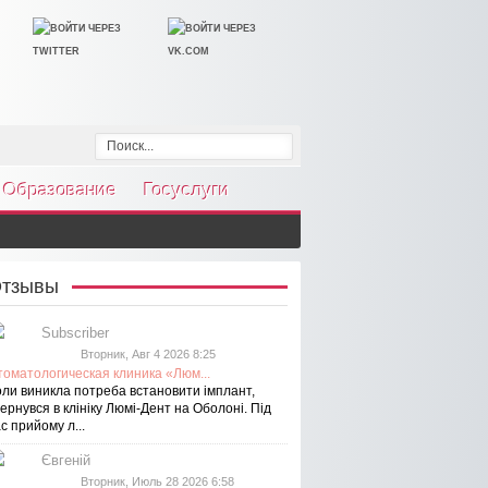
Образование
Госуслуги
тзывы
Subscriber
Вторник, Авг 4 2026 8:25
томатологическая клиника «Люм...
оли виникла потреба встановити імплант,
ернувся в клініку Люмі-Дент на Оболоні. Під
с прийому л...
Євгеній
Вторник, Июль 28 2026 6:58