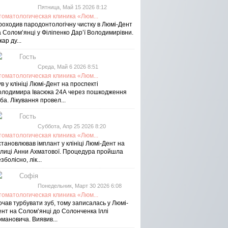
Пятница, Май 15 2026 8:12
томатологическая клиника «Люм...
роходив пародонтологічну чистку в Люмі-Дент
 Солом’янці у Філіпенко Дар’ї Володимирівни.
кар ду...
Гость
Среда, Май 6 2026 8:51
томатологическая клиника «Люм...
в у клініці Люмі-Дент на проспекті
олодимира Івасюка 24А через пошкодження
ба. Лікування провел...
Гость
Суббота, Апр 25 2026 8:20
томатологическая клиника «Люм...
тановлював імплант у клініці Люмі-Дент на
улиці Анни Ахматової. Процедура пройшла
зболісно, лік...
Софія
Понедельник, Март 30 2026 6:08
томатологическая клиника «Люм...
чав турбувати зуб, тому записалась у Люмі-
ент на Соломʼянці до Солонченка Іллі
мановича. Виявив...