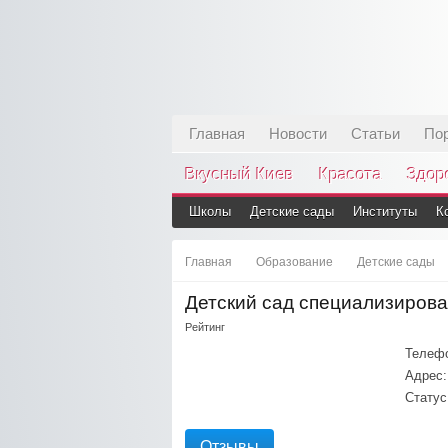
Главная
Новости
Статьи
По
Вкусный Киев
Красота
Здор
Школы
Детские сады
Институты
К
Главная
Образование
Детские сады
Детский сад специализиров
Рейтинг
Телеф
Адрес:
Статус
Отзывы