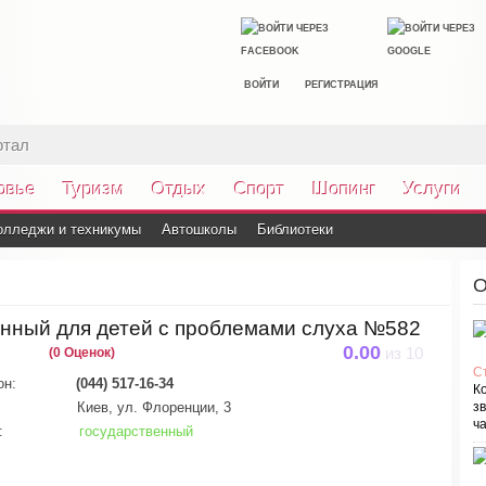
ВОЙТИ
РЕГИСТРАЦИЯ
ртал
овье
Туризм
Отдых
Спорт
Шопинг
Услуги
олледжи и техникумы
Автошколы
Библиотеки
О
анный для детей с проблемами слуха №582
0.00
(0 Оценок)
из
10
С
он:
(044) 517-16-34
К
Киев, ул. Флоренции, 3
зв
ча
:
государственный