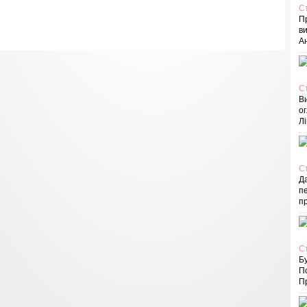
С
П
в
Ан
С
В
ог
Лі
С
Д
пе
п
С
Бу
П
Пр