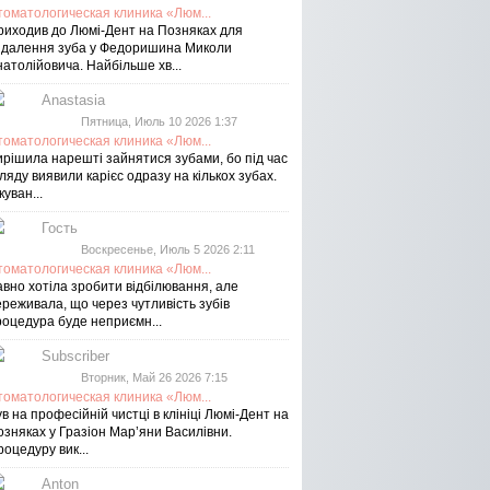
томатологическая клиника «Люм...
риходив до Люмі-Дент на Позняках для
идалення зуба у Федоришина Миколи
атолійовича. Найбільше хв...
Anastasia
Пятница, Июль 10 2026 1:37
томатологическая клиника «Люм...
ирішила нарешті зайнятися зубами, бо під час
ляду виявили карієс одразу на кількох зубах.
куван...
Гость
Воскресенье, Июль 5 2026 2:11
томатологическая клиника «Люм...
авно хотіла зробити відбілювання, але
реживала, що через чутливість зубів
роцедура буде неприємн...
Subscriber
Вторник, Май 26 2026 7:15
томатологическая клиника «Люм...
в на професійній чистці в клініці Люмі-Дент на
озняках у Гразіон Мар’яни Василівни.
оцедуру вик...
Anton