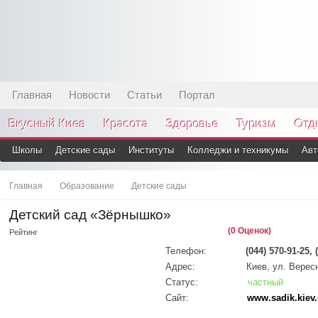
Главная
Новости
Статьи
Портал
Вкусный Киев
Красота
Здоровье
Туризм
Отд
Школы
Детские сады
Институты
Колледжи и техникумы
Авт
Главная
Образование
Детские сады
Детский сад «Зёрнышко»
(0 Оценок)
Рейтинг
Телефон:
(044) 570-91-25, 
Адрес:
Киев, ул. Вересн
Статус:
частный
Сайт:
www.sadik.kiev