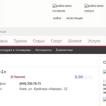
ВОЙТИ
РЕГИСТРАЦИЯ
ртал
овье
Туризм
Отдых
Спорт
Шопинг
Услуги
олледжи и техникумы
Автошколы
Библиотеки
О
-1»
0.00
(0 Оценок)
из
10
С
фон:
(044) 250-78-73
К
с:
Киев, ул. Крейсера «Аврора», 13
зв
ча