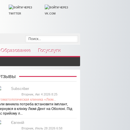
Образование
Госуслуги
тзывы
Subscriber
Вторник, Авг 4 2026 8:25
томатологическая клиника «Люм...
оли виникла потреба встановити імплант,
ернувся в клініку Люмі-Дент на Оболоні. Під
с прийому л...
Євгеній
Вторник, Июль 28 2026 6:58