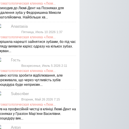
томатологическая клиника «Люм...
риходив до Люмі-Дент на Позняках для
идалення зуба у Федоришина Миколи
атолійовича. Найбільше хв...
Anastasia
Пятница, Июль 10 2026 1:37
томатологическая клиника «Люм...
ирішила нарешті зайнятися зубами, бо під час
ляду виявили карієс одразу на кількох зубах.
куван...
Гость
Воскресенье, Июль 5 2026 2:11
томатологическая клиника «Люм...
авно хотіла зробити відбілювання, але
реживала, що через чутливість зубів
роцедура буде неприємн...
Subscriber
Вторник, Май 26 2026 7:15
томатологическая клиника «Люм...
в на професійній чистці в клініці Люмі-Дент на
озняках у Гразіон Мар’яни Василівни.
оцедуру вик...
Anton