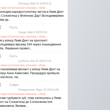
Пятница, Май 15 2026 8:12
томатологическая клиника «Люм...
роходив пародонтологічну чистку в Люмі-Дент
 Солом’янці у Філіпенко Дар’ї Володимирівни.
кар ду...
Гость
Среда, Май 6 2026 8:51
томатологическая клиника «Люм...
в у клініці Люмі-Дент на проспекті
олодимира Івасюка 24А через пошкодження
ба. Лікування провел...
Гость
Суббота, Апр 25 2026 8:20
томатологическая клиника «Люм...
тановлював імплант у клініці Люмі-Дент на
улиці Анни Ахматової. Процедура пройшла
зболісно, лік...
Софія
Понедельник, Март 30 2026 6:08
томатологическая клиника «Люм...
чав турбувати зуб, тому записалась у Люмі-
ент на Соломʼянці до Солонченка Іллі
мановича. Виявив...