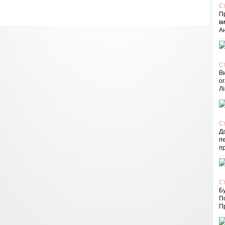
С
П
в
Ан
С
В
ог
Лі
С
Д
пе
п
С
Бу
П
Пр