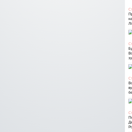
С
П
на
Лі
С
Бу
В
зу
С
Вс
в
бе
С
По
Д
Ро