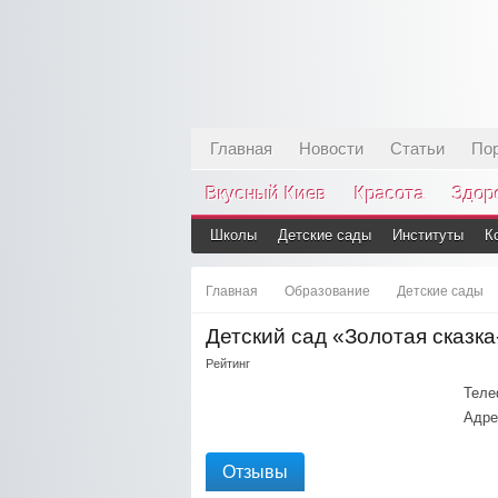
Главная
Новости
Статьи
По
Вкусный Киев
Красота
Здор
Школы
Детские сады
Институты
К
Главная
Образование
Детские сады
Детский сад «Золотая сказка
Рейтинг
Теле
Адре
Отзывы