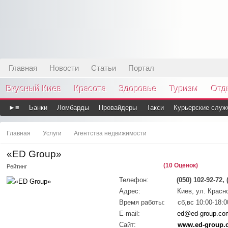
Главная
Новости
Статьи
Портал
Вкусный Киев
Красота
Здоровье
Туризм
Отд
►≡
Банки
Ломбарды
Провайдеры
Такси
Курьерские служ
Главная
Услуги
Агентства недвижимости
«ED Group»
(10 Оценок)
Рейтинг
Телефон:
(050) 102-92-72, 
Адрес:
Киев, ул. Красн
Время работы:
сб,вс 10:00-18:0
E-mail:
ed@ed-group.co
Сайт:
www.ed-group.