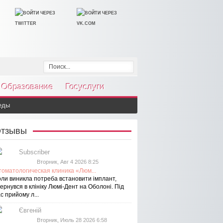
Образование
Госуслуги
еды
тзывы
Subscriber
Вторник, Авг 4 2026 8:25
томатологическая клиника «Люм...
оли виникла потреба встановити імплант,
ернувся в клініку Люмі-Дент на Оболоні. Під
с прийому л...
Євгеній
Вторник, Июль 28 2026 6:58