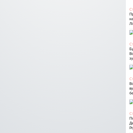
С
П
на
Лі
С
Бу
В
зу
С
Вс
в
бе
С
По
Д
Ро