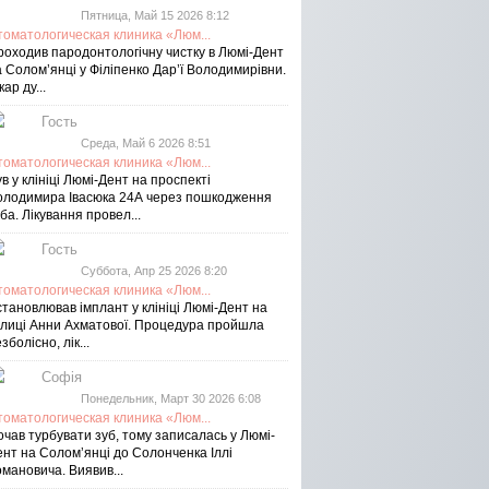
Пятница, Май 15 2026 8:12
томатологическая клиника «Люм...
роходив пародонтологічну чистку в Люмі-Дент
 Солом’янці у Філіпенко Дар’ї Володимирівни.
кар ду...
Гость
Среда, Май 6 2026 8:51
томатологическая клиника «Люм...
в у клініці Люмі-Дент на проспекті
олодимира Івасюка 24А через пошкодження
ба. Лікування провел...
Гость
Суббота, Апр 25 2026 8:20
томатологическая клиника «Люм...
тановлював імплант у клініці Люмі-Дент на
улиці Анни Ахматової. Процедура пройшла
зболісно, лік...
Софія
Понедельник, Март 30 2026 6:08
томатологическая клиника «Люм...
чав турбувати зуб, тому записалась у Люмі-
ент на Соломʼянці до Солонченка Іллі
мановича. Виявив...