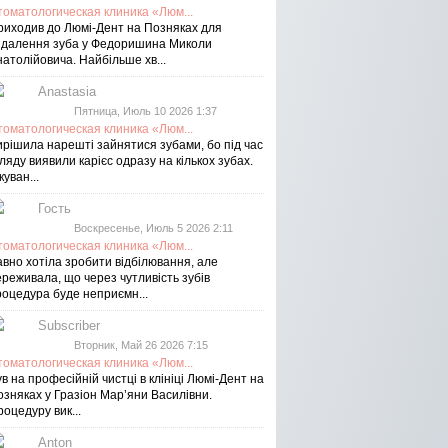
томатологическая клиника «Люм...
риходив до Люмі-Дент на Позняках для
идалення зуба у Федоришина Миколи
атолійовича. Найбільше хв...
Anastasia
Пятница, Июль 10 2026 1:37
томатологическая клиника «Люм...
ирішила нарешті зайнятися зубами, бо під час
ляду виявили карієс одразу на кількох зубах.
куван...
Гость
Воскресенье, Июль 5 2026 2:11
томатологическая клиника «Люм...
авно хотіла зробити відбілювання, але
реживала, що через чутливість зубів
роцедура буде неприємн...
Subscriber
Вторник, Май 26 2026 7:15
томатологическая клиника «Люм...
в на професійній чистці в клініці Люмі-Дент на
озняках у Гразіон Мар’яни Василівни.
оцедуру вик...
Anton