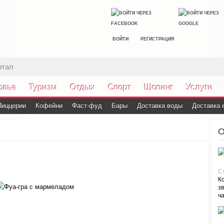
ВОЙТИ
РЕГИСТРАЦИЯ
ртал
овье
Туризм
Отдых
Спорт
Шопинг
Услуги
Пиццерии
Кофейни
Фаст-фуд
Бары
Доставка воды
Доставка 
О
С
К
зв
ча