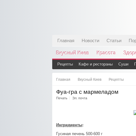
Главная
Новости
Статьи
По
Вкусный Киев
Красота
Здор
Рецепты
Кафе и рестораны
Суши
Главная
Вкусный Киев
Рецепты
Фуа-гра с мармеладом
Печать
Эл. почта
Ингридиенты
:
Гусиная печень 500-600 г