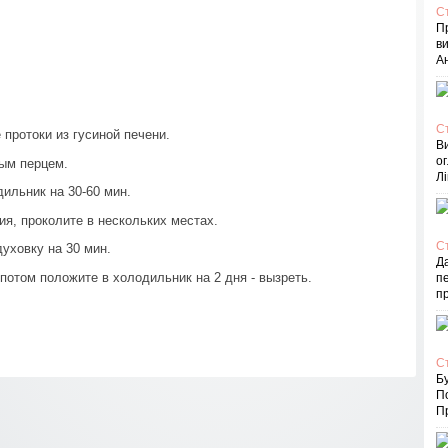
С
П
в
Ан
С
протоки из гусиной печени.
В
ог
ым перцем.
Лі
ильник на 30-60 мин.
я, проколите в нескольких местах.
С
духовку на 30 мин.
Д
потом положите в холодильник на 2 дня - вызреть.
пе
п
С
Бу
П
Пр