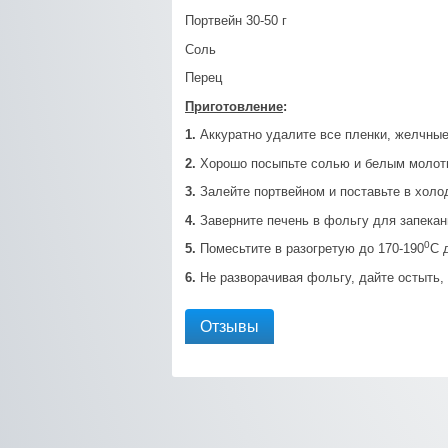
Портвейн 30-50 г
Соль
Перец
Приготовление
:
1.
Аккуратно удалите все пленки, желчные 
2.
Хорошо посыпьте солью и белым молот
3.
Залейте портвейном и поставьте в холод
4.
Заверните печень в фольгу для запекани
0
5.
Помесьтите в разогретую до 170-190
С 
6.
Не разворачивая фольгу, дайте остыть, 
Отзывы