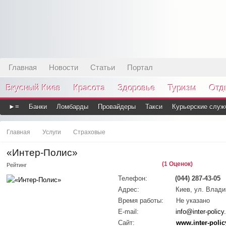
Главная
Новости
Статьи
Портал
Вкусный Киев
Красота
Здоровье
Туризм
Отд
►≡
Банки
Ломбарды
Провайдеры
Такси
Курьерские служ
Главная
Услуги
Страховые
«Интер-Полис»
(1 Оценок)
Рейтинг
Телефон:
(044) 287-43-05
Адрес:
Киев, ул. Влади
Время работы:
Не указано
E-mail:
info@inter-polic
Сайт:
www.inter-poli