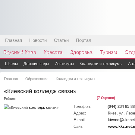
Главная
Новости
Статьи
Портал
Вкусный Киев
Красота
Здоровье
Туризм
Отд
Школы
Детские сады
Институты
Колледжи и техникумы
Авт
Главная
Образование
Колледжи и техникумы
«Киевский колледж связи»
(7 Оценок)
Рейтинг
Телефон:
(044) 234-85-88
Адрес:
Киев, ул. Лео
E-mail:
kievcc@ukr.net
Сайт:
www.kkz.net.