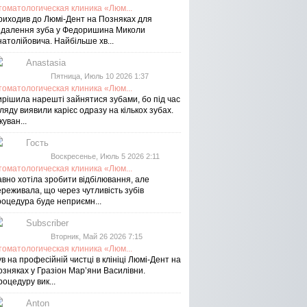
томатологическая клиника «Люм...
риходив до Люмі-Дент на Позняках для
идалення зуба у Федоришина Миколи
атолійовича. Найбільше хв...
Anastasia
Пятница, Июль 10 2026 1:37
томатологическая клиника «Люм...
ирішила нарешті зайнятися зубами, бо під час
ляду виявили карієс одразу на кількох зубах.
куван...
Гость
Воскресенье, Июль 5 2026 2:11
томатологическая клиника «Люм...
авно хотіла зробити відбілювання, але
реживала, що через чутливість зубів
роцедура буде неприємн...
Subscriber
Вторник, Май 26 2026 7:15
томатологическая клиника «Люм...
в на професійній чистці в клініці Люмі-Дент на
озняках у Гразіон Мар’яни Василівни.
оцедуру вик...
Anton