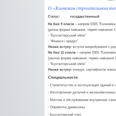
О «Киевском строительном те
Статус:
государственный
На базі 9 класів
– напрям 0305 “Економіка
(денна форма навчання, термін навчання 3
- “Бухгалтерський облік”
- “Фінанси і кредит”
Умови вступу:
вступні випробування з укр
На базі 11 класів
– напрям 0305 “Економік
(заочна форма навчання, термін навчання 
- “Бухгалтерський облік”
Умови вступу:
конкурс сертифікатів зовн
Специальности
- Строительство и эксплуатация зданий и 
- Изготовления деталей и железобетонных
- Монтаж и обслуживание внутренних сани
- Обработка древесины.
- Бухгалтерский учет.