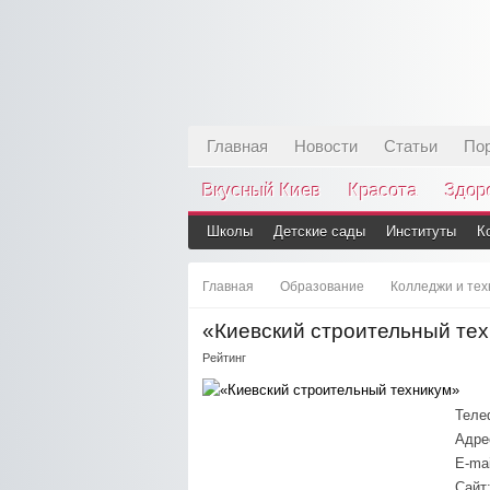
Главная
Новости
Статьи
По
Вкусный Киев
Красота
Здор
Школы
Детские сады
Институты
К
Главная
Образование
Колледжи и те
«Киевский строительный те
Рейтинг
Теле
Адре
E-mai
Сайт