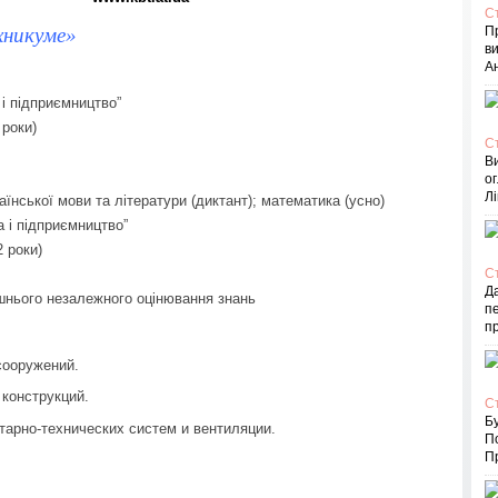
С
хникуме»
П
в
Ан
 і підприємництво”
 роки)
С
В
ог
Лі
аїнської мови та літератури (диктант); математика (усно)
а і підприємництво”
2 роки)
С
Д
ішнього незалежного оцінювання знань
пе
п
сооружений.
 конструкций.
С
Бу
тарно-технических систем и вентиляции.
П
Пр