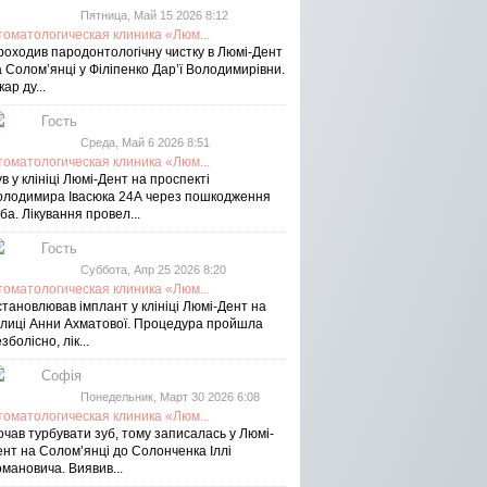
Пятница, Май 15 2026 8:12
томатологическая клиника «Люм...
роходив пародонтологічну чистку в Люмі-Дент
 Солом’янці у Філіпенко Дар’ї Володимирівни.
кар ду...
Гость
Среда, Май 6 2026 8:51
томатологическая клиника «Люм...
в у клініці Люмі-Дент на проспекті
олодимира Івасюка 24А через пошкодження
ба. Лікування провел...
Гость
Суббота, Апр 25 2026 8:20
томатологическая клиника «Люм...
тановлював імплант у клініці Люмі-Дент на
улиці Анни Ахматової. Процедура пройшла
зболісно, лік...
Софія
Понедельник, Март 30 2026 6:08
томатологическая клиника «Люм...
чав турбувати зуб, тому записалась у Люмі-
ент на Соломʼянці до Солонченка Іллі
мановича. Виявив...