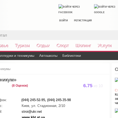
ВОЙТИ
РЕГИСТРАЦИЯ
ртал
овье
Туризм
Отдых
Спорт
Шопинг
Услуги
олледжи и техникумы
Автошколы
Библиотеки
О
хникумы
хникум»
6.75
(8 Оценок)
из
10
С
К
зв
фон:
(044) 245-52-95, (044) 245-35-98
ча
с:
Киев, ул. Стадионная, 2/10
l:
stroi@ukr.net
:
www.kbt.at.ua