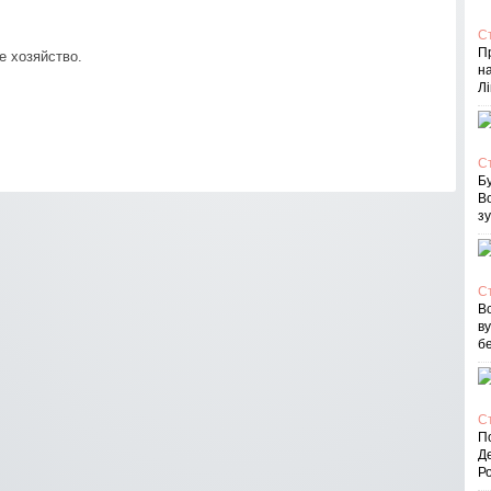
С
П
е хозяйство.
на
Лі
С
Бу
В
зу
С
Вс
в
бе
С
По
Д
Ро