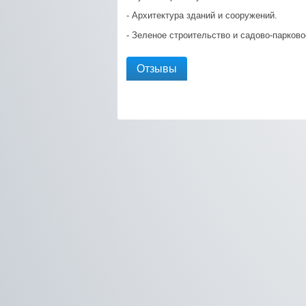
- Архитектура зданий и сооружений.
- Зеленое строительство и садово-парково
Отзывы