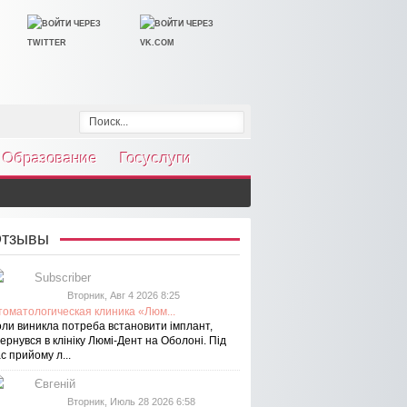
Образование
Госуслуги
тзывы
Subscriber
Вторник, Авг 4 2026 8:25
томатологическая клиника «Люм...
оли виникла потреба встановити імплант,
ернувся в клініку Люмі-Дент на Оболоні. Під
с прийому л...
Євгеній
Вторник, Июль 28 2026 6:58