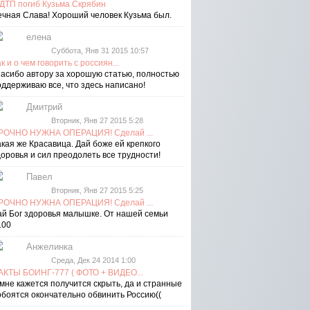
 ДТП погиб Кузьма Скрябин
ечная Слава! Хороший человек Кузьма был.
елена
Суббота, Янв 31 2015 10:57
к и о чем говорить с россиян...
пасибо автору за хорошую статью, полностью
оддерживаю все, что здесь написано!
Дмитрий
Вторник, Янв 27 2015 5:28
РОЧНО НУЖНА ОПЕРАЦИЯ! Сделай ...
акая же Красавица. Дай боже ей крепкого
доровья и сил преодолеть все трудности!
Павел
Вторник, Янв 27 2015 5:25
РОЧНО НУЖНА ОПЕРАЦИЯ! Сделай ...
ай Бог здоровья малышке. От нашей семьи
100
Анжелинка
Среда, Дек 24 2014 1:00
АКТЫ БОИНГ-777 ( ФОТО + ВИДЕО...
 мне кажется получится скрыть, да и странные
обоятся окончательно обвинить Россию((