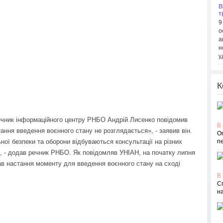
В
т
9
о
а
н
у
К
ечник інформаційного центру РНБО Андрій Лисенко повідомив
В 
тання введення воєнного стану не розглядається», - заявив він.
О
ої безпеки та оборони відбуваються консультації на різних
п
х», - додав речник РНБО. Як повідомляв УНІАН, на початку липня
в настання моменту для введення воєнного стану на сході
В 
С
н