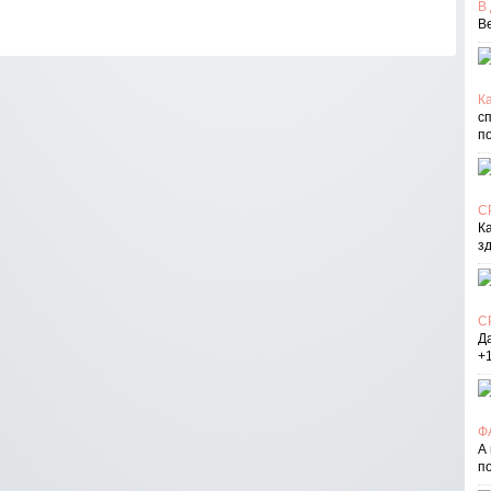
В
В
Ка
с
п
С
К
з
С
Д
+
Ф
А
п