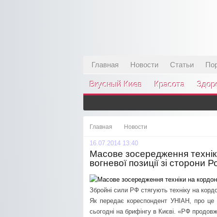
Главная
Новости
Статьи
По
Вкусный Киев
Красота
Здор
Главная
Новости
16.07.2014 13:40
Масове зосередження технік
вогневої позиції зі сторони Ро
Збройні сили РФ стягують техніку на кордо
Як передає кореспондент УНІАН, про це
сьогодні на брифінгу в Києві. «РФ продовж