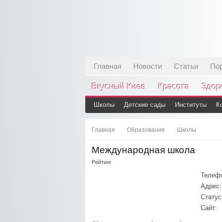
Главная
Новости
Статьи
По
Вкусный Киев
Красота
Здор
Школы
Детские сады
Институты
К
Главная
Образование
Школы
Международная школа
Рейтинг
Телеф
Адрес:
Статус
Сайт: