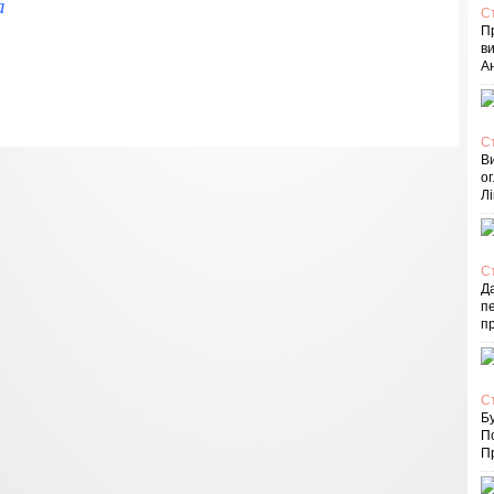
а
С
П
в
Ан
С
В
ог
Лі
С
Д
пе
п
С
Бу
П
Пр