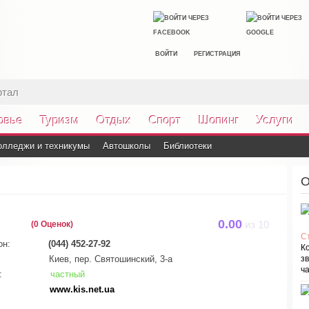
ВОЙТИ
РЕГИСТРАЦИЯ
ртал
овье
Туризм
Отдых
Спорт
Шопинг
Услуги
олледжи и техникумы
Автошколы
Библиотеки
О
0.00
(0 Оценок)
из
10
С
он:
(044) 452-27-92
К
Киев, пер. Святошинский, 3-а
зв
ча
:
частный
www.kis.net.ua