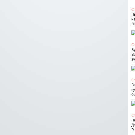
С
П
на
Лі
С
Бу
В
зу
С
Вс
в
бе
С
По
Д
Ро