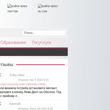
Образование
Госуслуги
тзывы
Subscriber
Вторник, Авг 4 2026 8:25
томатологическая клиника «Люм...
оли виникла потреба встановити імплант,
ернувся в клініку Люмі-Дент на Оболоні. Під
с прийому л...
Євгеній
Вторник, Июль 28 2026 6:58