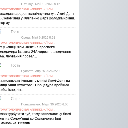
Пятница, Май 15 2026 8:12
томатологическая клиника «Люм...
роходив пародонтологічну чистку в Люмі-Дент
 Солом’янці у Філіпенко Дар’ї Володимирівни.
кар ду...
Гость
Среда, Май 6 2026 8:51
томатологическая клиника «Люм...
в у клініці Люмі-Дент на проспекті
олодимира Івасюка 24А через пошкодження
ба. Лікування провел...
Гость
Суббота, Апр 25 2026 8:20
томатологическая клиника «Люм...
тановлював імплант у клініці Люмі-Дент на
улиці Анни Ахматової. Процедура пройшла
зболісно, лік...
Софія
Понедельник, Март 30 2026 6:08
томатологическая клиника «Люм...
чав турбувати зуб, тому записалась у Люмі-
ент на Соломʼянці до Солонченка Іллі
мановича. Виявив...