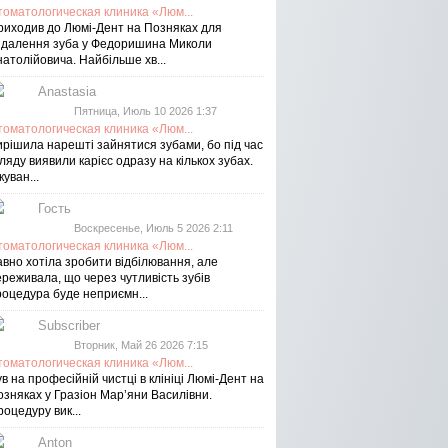
томатологическая клиника «Люм...
риходив до Люмі-Дент на Позняках для
идалення зуба у Федоришина Миколи
атолійовича. Найбільше хв...
Anastasia
Пятница, Июль 10 2026 1:37
томатологическая клиника «Люм...
ирішила нарешті зайнятися зубами, бо під час
ляду виявили карієс одразу на кількох зубах.
куван...
Гость
Воскресенье, Июль 5 2026 2:11
томатологическая клиника «Люм...
авно хотіла зробити відбілювання, але
реживала, що через чутливість зубів
роцедура буде неприємн...
Subscriber
Вторник, Май 26 2026 7:15
томатологическая клиника «Люм...
в на професійній чистці в клініці Люмі-Дент на
озняках у Гразіон Мар’яни Василівни.
оцедуру вик...
Anton