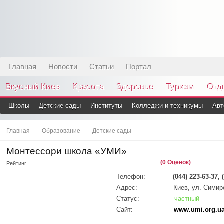
Главная
Новости
Статьи
Портал
Вкусный Киев
Красота
Здоровье
Туризм
Отд
Школы
Детские сады
Институты
Колледжи и техникумы
Авт
Главная
Образование
Детские сады
Монтессори школа «УМИ»
(0 Оценок)
Рейтинг
Телефон:
(044) 223-63-37, 
Адрес:
Киев, ул. Симир
Статус:
частный
Сайт:
www.umi.org.u