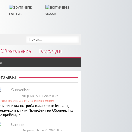
Образование
Госуслуги
ол
тзывы
Subscriber
Вторник, Авг 4 2026 8:25
томатологическая клиника «Люм...
оли виникла потреба встановити імплант,
ернувся в клініку Люмі-Дент на Оболоні. Під
с прийому л...
Євгеній
Вторник, Июль 28 2026 6:58