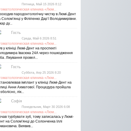
Пятница, Май 15 2026 8:12
томатологическая клиника «Люм...
роходив пародонтологічну чистку в Люмі-Дент
 Солом’янці у Філіпенко Дар’ї Володимирівни.
кар ду...
Гость
Среда, Май 6 2026 8:51
томатологическая клиника «Люм...
в у клініці Люмі-Дент на проспекті
олодимира Івасюка 24А через пошкодження
ба. Лікування провел...
Гость
Суббота, Апр 25 2026 8:20
томатологическая клиника «Люм...
тановлював імплант у клініці Люмі-Дент на
улиці Анни Ахматової. Процедура пройшла
зболісно, лік...
Софія
Понедельник, Март 30 2026 6:08
томатологическая клиника «Люм...
чав турбувати зуб, тому записалась у Люмі-
ент на Соломʼянці до Солонченка Іллі
мановича. Виявив...