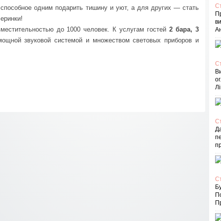
С
способное одним подарить тишину и уют, а для других — стать
П
еринки!
в
местительностью до 1000 человек. К услугам гостей
2 бара, 3
Ан
ощной звуковой системой и множеством световых приборов и
С
В
ог
Лі
С
Д
пе
п
С
Бу
П
Пр