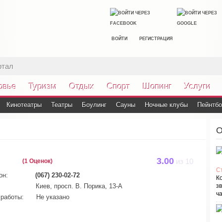
ВОЙТИ
РЕГИСТРАЦИЯ
ртал
овье
Туризм
Отдых
Спорт
Шопинг
Услуги
Кинотеатры
Театры
Боулинг
Сауны
Ночные клубы
Пейнтб
О
3.00
(1 Оценок)
из
10
С
он:
(067) 230-02-72
К
Киев, просп. В. Порика, 13-А
зв
ча
работы:
Не указано