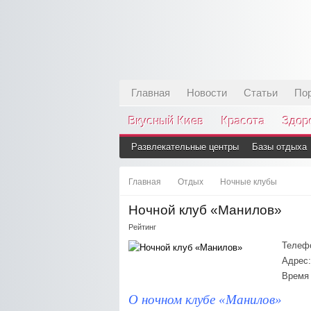
Главная
Новости
Статьи
По
Вкусный Киев
Красота
Здор
Развлекательные центры
Базы отдыха
Главная
Отдых
Ночные клубы
Ночной клуб «Манилов»
Рейтинг
Телеф
Адрес:
Время 
О ночном клубе «Манилов»