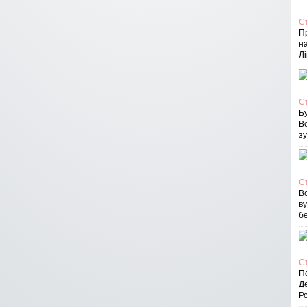
С
П
на
Лі
С
Бу
В
зу
С
Вс
в
бе
С
По
Д
Ро