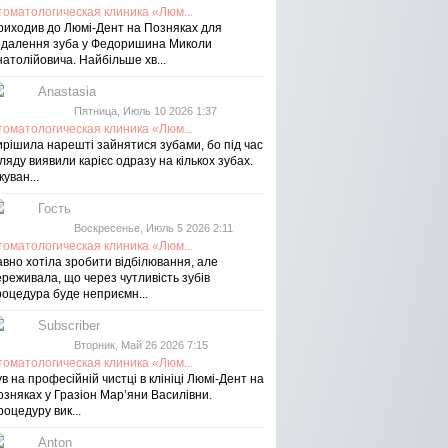
томатологическая клиника «Люм...
риходив до Люмі-Дент на Позняках для
идалення зуба у Федоришина Миколи
атолійовича. Найбільше хв...
Anastasia
Пятница, Июль 10 2026 1:37
томатологическая клиника «Люм...
ирішила нарешті зайнятися зубами, бо під час
ляду виявили карієс одразу на кількох зубах.
куван...
Гость
Воскресенье, Июль 5 2026 2:11
томатологическая клиника «Люм...
авно хотіла зробити відбілювання, але
реживала, що через чутливість зубів
роцедура буде неприємн...
Subscriber
Вторник, Май 26 2026 7:15
томатологическая клиника «Люм...
в на професійній чистці в клініці Люмі-Дент на
озняках у Гразіон Мар’яни Василівни.
оцедуру вик...
Anton