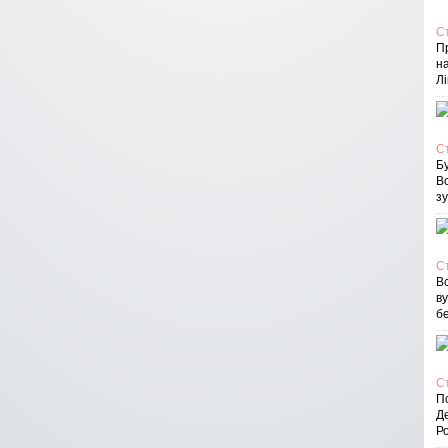
С
П
на
Лі
С
Бу
В
зу
С
Вс
в
бе
С
По
Д
Ро