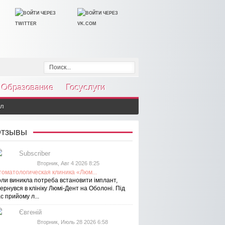
Образование
Госуслуги
ол
тзывы
Subscriber
Вторник, Авг 4 2026 8:25
томатологическая клиника «Люм...
оли виникла потреба встановити імплант,
ернувся в клініку Люмі-Дент на Оболоні. Під
с прийому л...
Євгеній
Вторник, Июль 28 2026 6:58