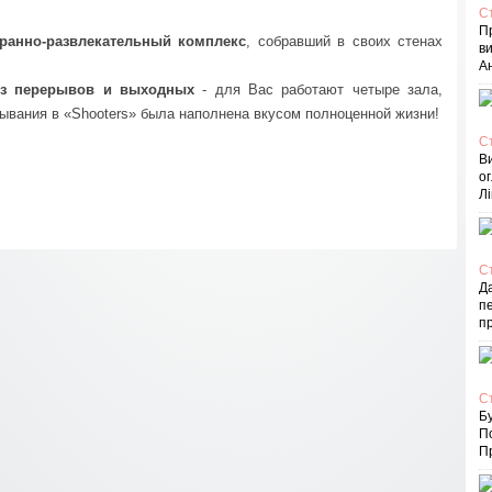
С
П
оранно-развлекательный комплекс
, собравший в своих стенах
в
Ан
без перерывов и выходных
- для Вас работают четыре зала,
бывания в «Shooters» была наполнена вкусом полноценной жизни!
С
В
ог
Лі
С
Д
пе
п
С
Бу
П
Пр