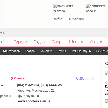
ВОЙТИ
РЕГИСТРАЦИЯ
ртал
овье
Туризм
Отдых
Спорт
Шопинг
Услуги
Кинотеатры
Театры
Боулинг
Сауны
Ночные клубы
Пейнтб
О
6.00
(2 Оценок)
из
10
С
он:
(044) 254-20-24, (063) 444-46-22
К
Киев, ул. Московская, 22
зв
ча
работы:
круглосуточно
www.shooters.kiev.ua