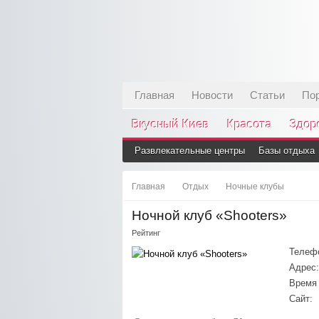
Главная
Новости
Статьи
По
Вкусный Киев
Красота
Здор
Развлекательные центры
Базы отдыха
Главная
Отдых
Ночные клубы
Ночной клуб «Shooters»
Рейтинг
Телеф
Адрес:
Время 
Сайт: