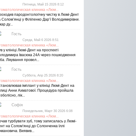
Пятница, Май 15 2026 8:12
томатологическая клиника «Люм...
роходив пародонтологічну чистку в Люмі-Дент
 Солом’янці у Філіпенко Дар’ї Володимирівни.
кар ду...
Гость
Среда, Май 6 2026 8:51
томатологическая клиника «Люм...
в у клініці Люмі-Дент на проспекті
олодимира Івасюка 24А через пошкодження
ба. Лікування провел...
Гость
Суббота, Апр 25 2026 8:20
томатологическая клиника «Люм...
тановлював імплант у клініці Люмі-Дент на
улиці Анни Ахматової. Процедура пройшла
зболісно, лік...
Софія
Понедельник, Март 30 2026 6:08
томатологическая клиника «Люм...
чав турбувати зуб, тому записалась у Люмі-
ент на Соломʼянці до Солонченка Іллі
мановича. Виявив...