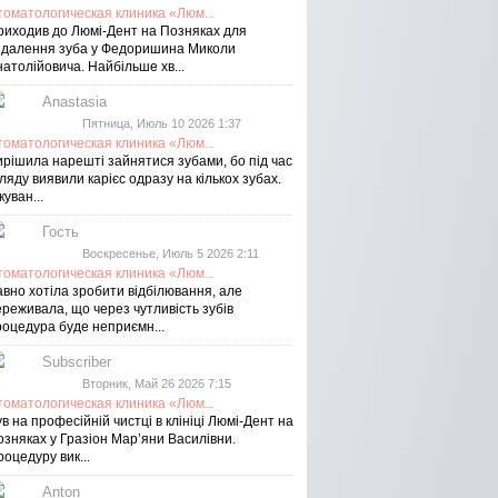
томатологическая клиника «Люм...
риходив до Люмі-Дент на Позняках для
идалення зуба у Федоришина Миколи
атолійовича. Найбільше хв...
Anastasia
Пятница, Июль 10 2026 1:37
томатологическая клиника «Люм...
ирішила нарешті зайнятися зубами, бо під час
ляду виявили карієс одразу на кількох зубах.
куван...
Гость
Воскресенье, Июль 5 2026 2:11
томатологическая клиника «Люм...
авно хотіла зробити відбілювання, але
реживала, що через чутливість зубів
роцедура буде неприємн...
Subscriber
Вторник, Май 26 2026 7:15
томатологическая клиника «Люм...
в на професійній чистці в клініці Люмі-Дент на
озняках у Гразіон Мар’яни Василівни.
оцедуру вик...
Anton