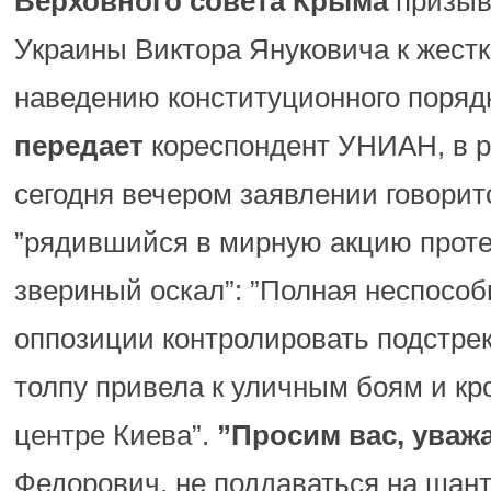
Верховного совета Крыма
призыв
Украины Виктора Януковича к жест
наведению конституционного порядк
передает
кореспондент УНИАН, в 
сегодня вечером заявлении говорит
”рядившийся в мирную акцию проте
звериный оскал”: ”Полная неспособ
оппозиции контролировать подстре
толпу привела к уличным боям и к
центре Киева”.
”Просим вас, ува
Федорович, не поддаваться на шан