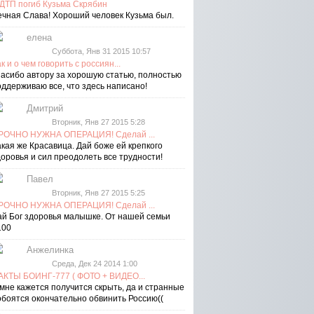
 ДТП погиб Кузьма Скрябин
ечная Слава! Хороший человек Кузьма был.
елена
Суббота, Янв 31 2015 10:57
к и о чем говорить с россиян...
пасибо автору за хорошую статью, полностью
оддерживаю все, что здесь написано!
Дмитрий
Вторник, Янв 27 2015 5:28
РОЧНО НУЖНА ОПЕРАЦИЯ! Сделай ...
акая же Красавица. Дай боже ей крепкого
доровья и сил преодолеть все трудности!
Павел
Вторник, Янв 27 2015 5:25
РОЧНО НУЖНА ОПЕРАЦИЯ! Сделай ...
ай Бог здоровья малышке. От нашей семьи
100
Анжелинка
Среда, Дек 24 2014 1:00
АКТЫ БОИНГ-777 ( ФОТО + ВИДЕО...
 мне кажется получится скрыть, да и странные
обоятся окончательно обвинить Россию((