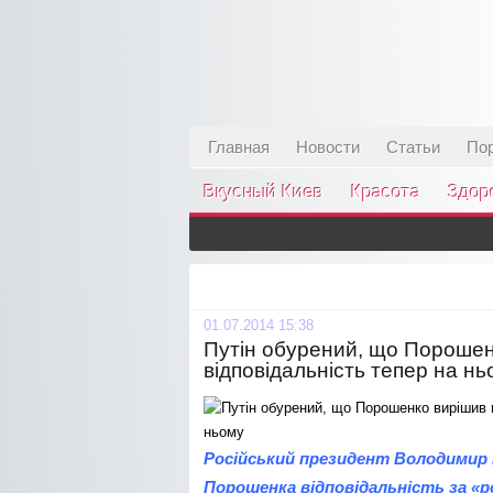
Главная
Новости
Статьи
По
Вкусный Киев
Красота
Здор
01.07.2014 15:38
Путін обурений, що Порошен
відповідальність тепер на нь
Російський президент Володимир П
Порошенка відповідальність за «ро