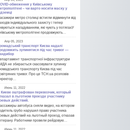
OVID-обмеження у Київському
етрополітені – чи варто носити маску у
ідземці
асажири метро столиці встигли відвикнути від
аходів індивідуального захисту і тепер
ивуються нагадуванням, які чують у потягахУ
иївському метрополітені продовжують…
Апр 05, 2023
ромадський транспорт Києва надалі
родовжить зупинятися під час тривог —
андибор
епартамент транспортної інфраструктури
МДА не збирається скасовувати зупинку
ромадського транспорту Києва під час
овітряних тривог. Про це ТСН.ua розповів
иректор…
Июнь 11, 2022
 Киеве оштрафован перевозчик, который
тказал в льготном проезде участнику
оевых действий.
ассажиры автобуса сняли видео, на котором
одитель грубо нарушил право участника
оевых действий на льготный проезд, отказав
етерану. Работники провели рейдовую…
Июнь 11, 2022