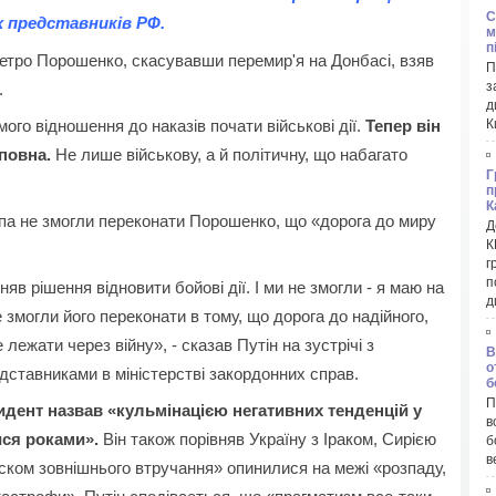
C
их представників РФ.
м
п
Петро Порошенко, скасувавши перемир'я на Донбасі, взяв
П
з
.
д
К
го відношення до наказів почати військові дії.
Тепер він
повна.
Не лише військову, а й політичну, що набагато
Г
п
К
опа не змогли переконати Порошенко, що «дорога до миру
Д
К
г
п
в рішення відновити бойові дії. І ми не змогли - я маю на
д
 не змогли його переконати в тому, що дорога до надійного,
лежати через війну», - сказав Путін на зустрічі з
В
о
дставниками в міністерстві закордонних справ.
б
П
зидент назвав «кульмінацією негативних тенденцій у
в
ися роками».
Він також порівняв Україну з Іраком, Сирією
б
в
«тиском зовнішнього втручання» опинилися на межі «розпаду,