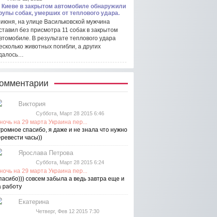
 Киеве в закрытом автомобиле обнаружили
рупы собак, умерших от теплового удара.
 июня, на улице Васильковской мужчина
ставил без присмотра 11 собак в закрытом
втомобиле. В результате теплового удара
есколько животных погибли, а других
далось…
омментарии
Виктория
Суббота, Март 28 2015 6:46
ночь на 29 марта Украина пер...
громное спасибо, я даже и не знала что нужно
еревести часы))
Ярослава Петрова
Суббота, Март 28 2015 6:24
ночь на 29 марта Украина пер...
пасибо))) совсем забыла а ведь завтра еще и
а работу
Екатерина
Четверг, Фев 12 2015 7:30