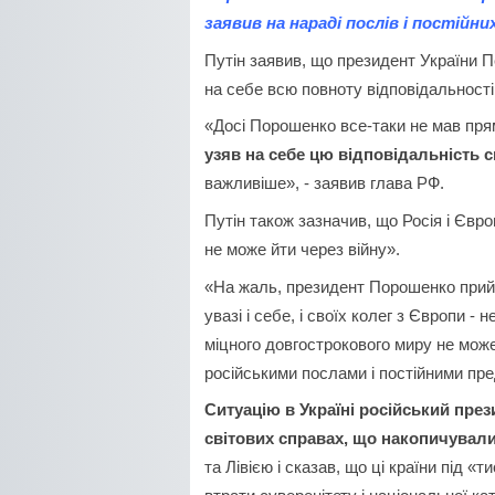
заявив на нараді послів і постійн
Путін заявив, що президент України 
на себе всю повноту відповідальності
«Досі Порошенко все-таки не мав прямо
узяв на себе цю відповідальність с
важливіше», - заявив глава РФ.
Путін також зазначив, що Росія і Євр
не може йти через війну».
«На жаль, президент Порошенко прийня
увазі і себе, і своїх колег з Європи -
міцного довгострокового миру не може 
російськими послами і постійними пре
Ситуацію в Україні російський пре
світових справах, що накопичувал
та Лівією і сказав, що ці країни під 