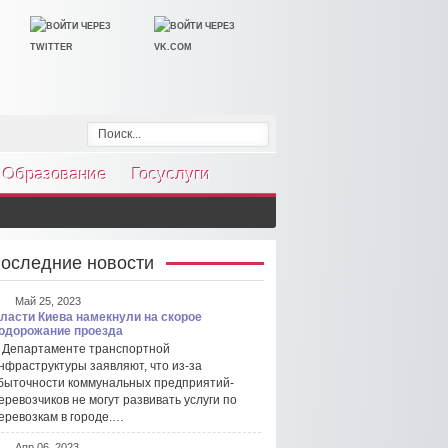
Образование
Госуслуги
оследние новости
Май 25, 2023
ласти Киева намекнули на скорое
одорожание проезда
 Департаменте транспортной
нфраструктуры заявляют, что из-за
быточности коммунальных предприятий-
еревозчиков не могут развивать услуги по
еревозкам в городе.…
Апр 06, 2023