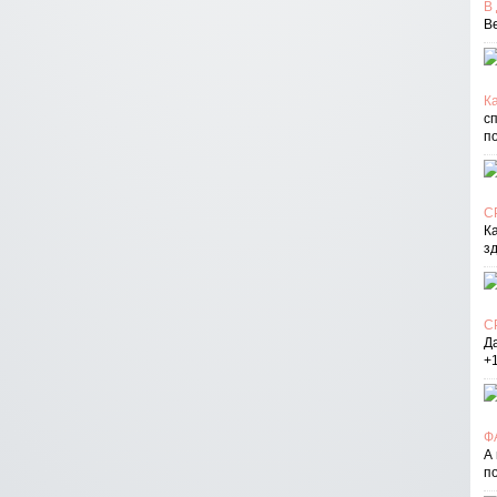
В
В
Ка
с
п
С
К
з
С
Д
+
Ф
А
п