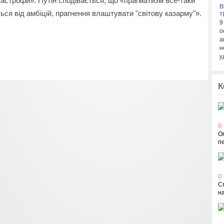
атастрофи». Путін сподівається, що «прагматизм все-таки
В
ься від амбіцій, прагнення влаштувати "світову казарму"».
т
9
о
а
н
у
К
В 
О
п
В 
С
н