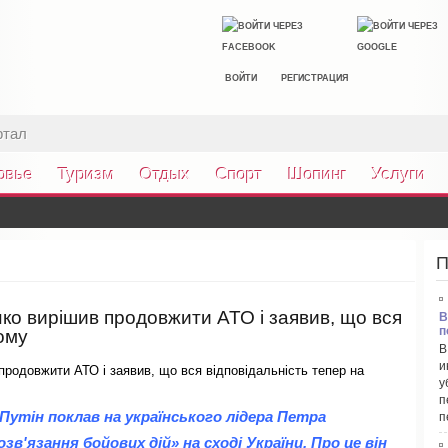
ВОЙТИ
РЕГИСТРАЦИЯ
ртал
овье
Туризм
Отдых
Спорт
Шопинг
Услуги
П
ко вирішив продовжити АТО і заявив, що вся
В
п
ому
В
и
у
п
утін поклав на українського лідера Петра
п
зв'язання бойових дій» на сході України. Про це він