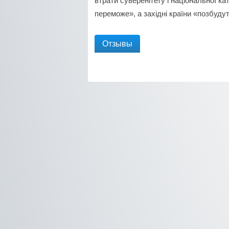
втрати суверенітету і національної к
переможе», а західні країни «позбудут
Отзывы