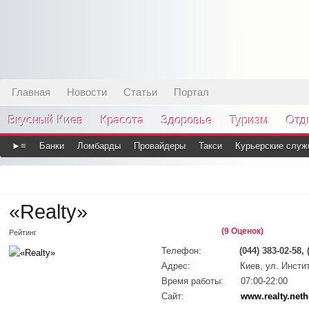
Главная
Новости
Статьи
Портал
Вкусный Киев
Красота
Здоровье
Туризм
Отд
►≡
Банки
Ломбарды
Провайдеры
Такси
Курьерские служ
«Realty»
(9 Оценок)
Рейтинг
Телефон:
(044) 383-02-58, 
Адрес:
Киев, ул. Инсти
Время работы:
07:00-22:00
Сайт:
www.realty.neth