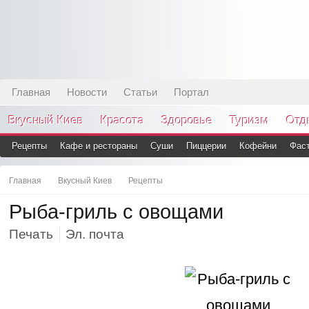
Главная
Новости
Статьи
Портал
Вкусный Киев
Красота
Здоровье
Туризм
Отд
Рецепты
Кафе и рестораны
Суши
Пиццерии
Кофейни
Фас
Главная
Вкусный Киев
Рецепты
Рыба-гриль с овощами
Печать
Эл. почта