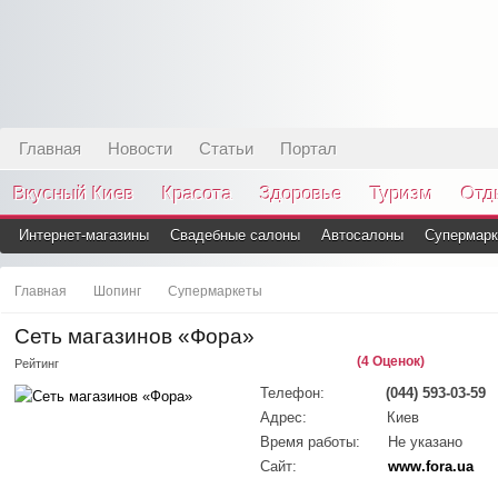
Главная
Новости
Статьи
Портал
Вкусный Киев
Красота
Здоровье
Туризм
Отд
Интернет-магазины
Свадебные салоны
Автосалоны
Супермарк
Главная
Шопинг
Супермаркеты
Сеть магазинов «Фора»
(4 Оценок)
Рейтинг
Телефон:
(044) 593-03-59
Адрес:
Киев
Время работы:
Не указано
Сайт:
www.fora.ua