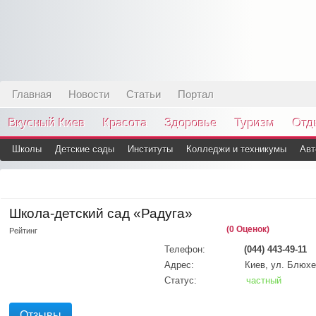
Главная
Новости
Статьи
Портал
Вкусный Киев
Красота
Здоровье
Туризм
Отд
Школы
Детские сады
Институты
Колледжи и техникумы
Авт
Школа-детский сад «Радуга»
(0 Оценок)
Рейтинг
Телефон:
(044) 443-49-11
Адрес:
Киев, ул. Блюхе
Статус:
частный
Отзывы