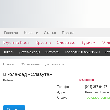
Главная
Новости
Статьи
Портал
Вкусный Киев
Красота
Здоровье
Туризм
Отд
Школы
Детские сады
Институты
Колледжи и техникумы
Авт
Главная
Образование
Детские сады
Школа-сад «Славута»
(0 Оценок)
Рейтинг
Телефон:
(044) 287-04-27
Адрес:
Киев, ул. Красн
Статус:
государственны
Отзывы