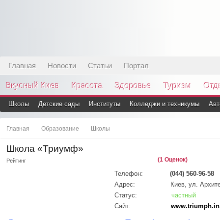
Главная
Новости
Статьи
Портал
Вкусный Киев
Красота
Здоровье
Туризм
Отд
Школы
Детские сады
Институты
Колледжи и техникумы
Авт
Главная
Образование
Школы
Школа «Триумф»
(1 Оценок)
Рейтинг
Телефон:
(044) 560-96-58
Адрес:
Киев, ул. Архит
Статус:
частный
Сайт:
www.triumph.in