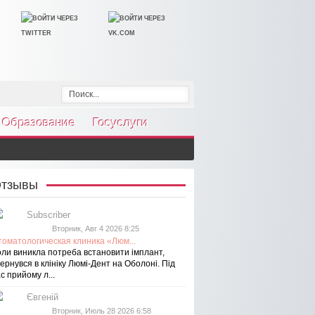
Образование
Госуслуги
тзывы
Subscriber
Вторник, Авг 4 2026 8:25
томатологическая клиника «Люм...
оли виникла потреба встановити імплант,
ернувся в клініку Люмі-Дент на Оболоні. Під
с прийому л...
Євгеній
Вторник, Июль 28 2026 6:58