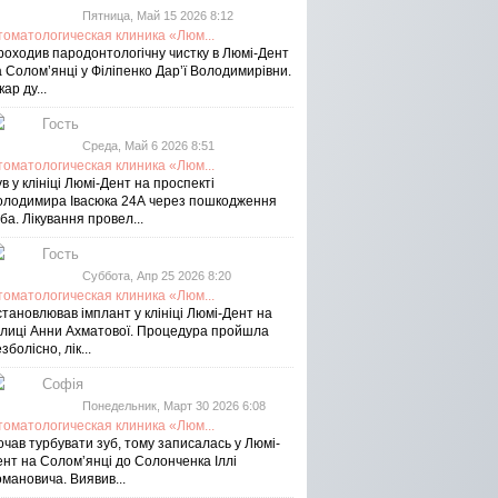
Пятница, Май 15 2026 8:12
томатологическая клиника «Люм...
роходив пародонтологічну чистку в Люмі-Дент
 Солом’янці у Філіпенко Дар’ї Володимирівни.
кар ду...
Гость
Среда, Май 6 2026 8:51
томатологическая клиника «Люм...
в у клініці Люмі-Дент на проспекті
олодимира Івасюка 24А через пошкодження
ба. Лікування провел...
Гость
Суббота, Апр 25 2026 8:20
томатологическая клиника «Люм...
тановлював імплант у клініці Люмі-Дент на
улиці Анни Ахматової. Процедура пройшла
зболісно, лік...
Софія
Понедельник, Март 30 2026 6:08
томатологическая клиника «Люм...
чав турбувати зуб, тому записалась у Люмі-
ент на Соломʼянці до Солонченка Іллі
мановича. Виявив...