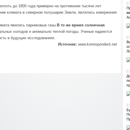
С
 вплоть до 1800 года примерно на протяжении тысячи лет
П
ние климата в северном полушарии Земли, являлись извержения
в
Ан
мата явились парниковые газы.
В то же время солнечная
альных холодов и аномально теплой погоды. Ученые надеются
С
сть в будущих исследованиях.
В
Источник:
www.korrespondent.net
ог
Лі
С
Д
пе
п
С
Бу
П
Пр