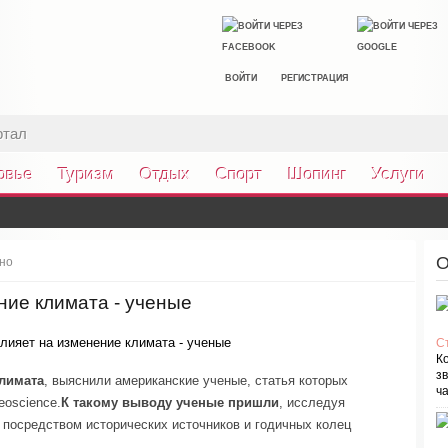
ВОЙТИ
РЕГИСТРАЦИЯ
ртал
овье
Туризм
Отдых
Спорт
Шопинг
Услуги
О
ьно
ние климата - ученые
С
К
зв
климата
, выяснили американские ученые, статья которых
ча
eoscience.
К такому выводу ученые пришли
, исследуя
посредством исторических источников и годичных колец