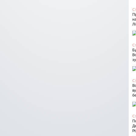
С
П
на
Лі
С
Бу
В
зу
С
Вс
в
бе
С
По
Д
Ро