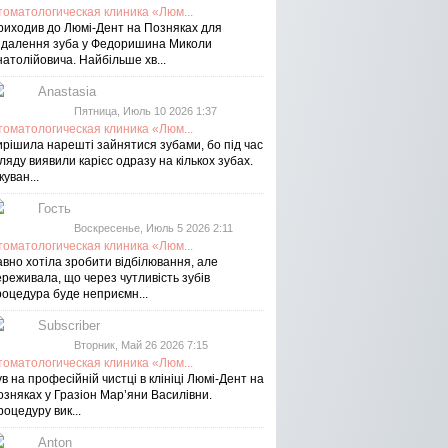
томатологическая клиника «Люм...
риходив до Люмі-Дент на Позняках для
идалення зуба у Федоришина Миколи
атолійовича. Найбільше хв...
Anastasia
Пятница, Июль 10 2026 1:37
томатологическая клиника «Люм...
ирішила нарешті зайнятися зубами, бо під час
ляду виявили карієс одразу на кількох зубах.
куван...
Гость
Воскресенье, Июль 5 2026 2:11
томатологическая клиника «Люм...
авно хотіла зробити відбілювання, але
реживала, що через чутливість зубів
роцедура буде неприємн...
Subscriber
Вторник, Май 26 2026 7:15
томатологическая клиника «Люм...
в на професійній чистці в клініці Люмі-Дент на
озняках у Гразіон Мар’яни Василівни.
оцедуру вик...
Anton