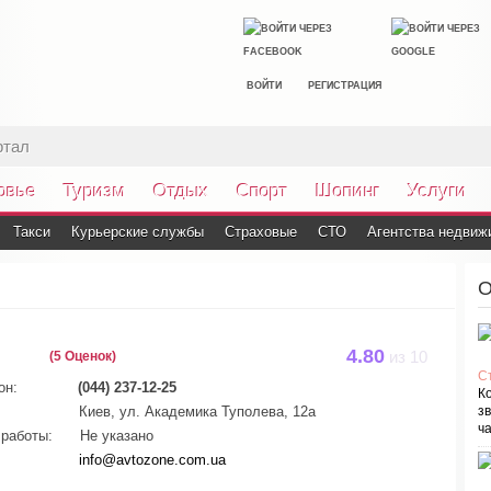
ВОЙТИ
РЕГИСТРАЦИЯ
ртал
овье
Туризм
Отдых
Спорт
Шопинг
Услуги
Такси
Курьерские службы
Страховые
СТО
Агентства недвиж
О
4.80
(5 Оценок)
из
10
С
он:
(044) 237-12-25
К
Киев, ул. Академика Туполева, 12а
зв
ча
работы:
Не указано
info@avtozone.com.ua