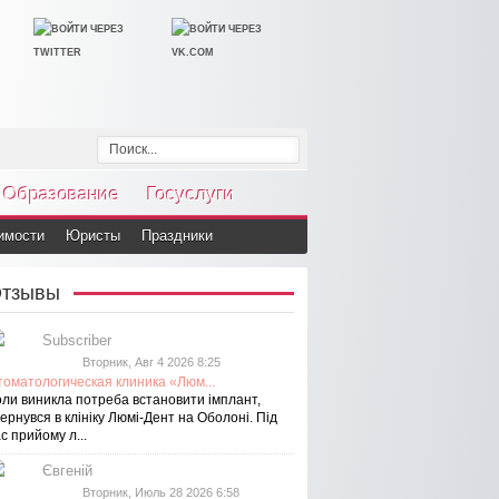
Образование
Госуслуги
имости
Юристы
Праздники
тзывы
Subscriber
Вторник, Авг 4 2026 8:25
томатологическая клиника «Люм...
оли виникла потреба встановити імплант,
ернувся в клініку Люмі-Дент на Оболоні. Під
с прийому л...
Євгеній
Вторник, Июль 28 2026 6:58