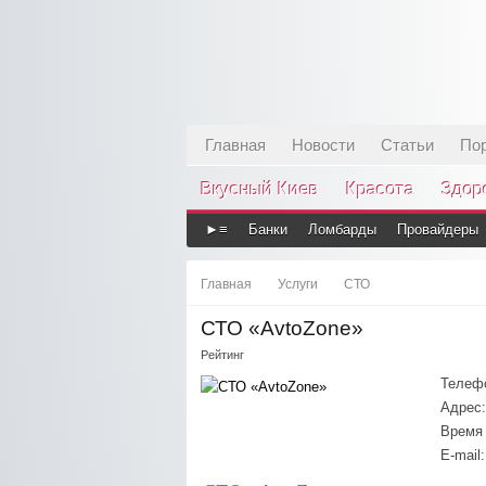
Главная
Новости
Статьи
По
Вкусный Киев
Красота
Здор
►≡
Банки
Ломбарды
Провайдеры
Главная
Услуги
СТО
СТО «AvtoZone»
Рейтинг
Телеф
Адрес:
Время 
E-mail: