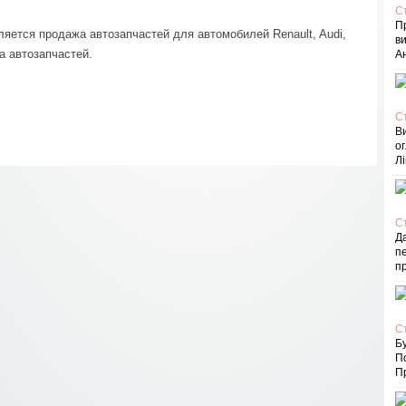
С
П
ется продажа автозапчастей для автомобилей Renault, Audi,
в
а автозапчастей.
Ан
С
В
ог
Лі
С
Д
пе
п
С
Бу
П
Пр