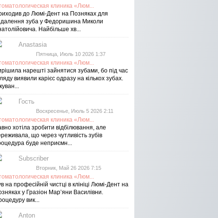
томатологическая клиника «Люм...
риходив до Люмі-Дент на Позняках для
идалення зуба у Федоришина Миколи
атолійовича. Найбільше хв...
Anastasia
Пятница, Июль 10 2026 1:37
томатологическая клиника «Люм...
ирішила нарешті зайнятися зубами, бо під час
ляду виявили карієс одразу на кількох зубах.
куван...
Гость
Воскресенье, Июль 5 2026 2:11
томатологическая клиника «Люм...
авно хотіла зробити відбілювання, але
реживала, що через чутливість зубів
роцедура буде неприємн...
Subscriber
Вторник, Май 26 2026 7:15
томатологическая клиника «Люм...
в на професійній чистці в клініці Люмі-Дент на
озняках у Гразіон Мар’яни Василівни.
оцедуру вик...
Anton