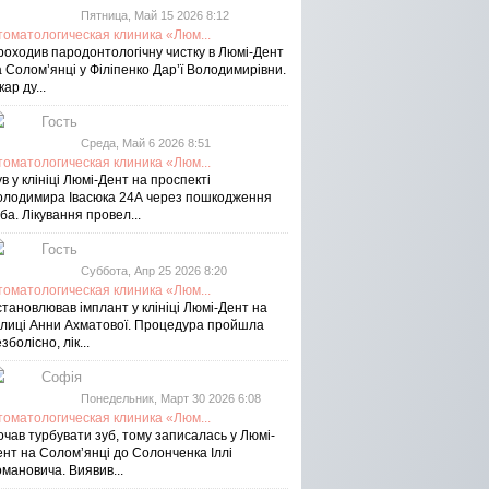
Пятница, Май 15 2026 8:12
томатологическая клиника «Люм...
роходив пародонтологічну чистку в Люмі-Дент
 Солом’янці у Філіпенко Дар’ї Володимирівни.
кар ду...
Гость
Среда, Май 6 2026 8:51
томатологическая клиника «Люм...
в у клініці Люмі-Дент на проспекті
олодимира Івасюка 24А через пошкодження
ба. Лікування провел...
Гость
Суббота, Апр 25 2026 8:20
томатологическая клиника «Люм...
тановлював імплант у клініці Люмі-Дент на
улиці Анни Ахматової. Процедура пройшла
зболісно, лік...
Софія
Понедельник, Март 30 2026 6:08
томатологическая клиника «Люм...
чав турбувати зуб, тому записалась у Люмі-
ент на Соломʼянці до Солонченка Іллі
мановича. Виявив...