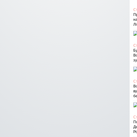
С
П
на
Лі
С
Бу
В
зу
С
Вс
в
бе
С
По
Д
Ро