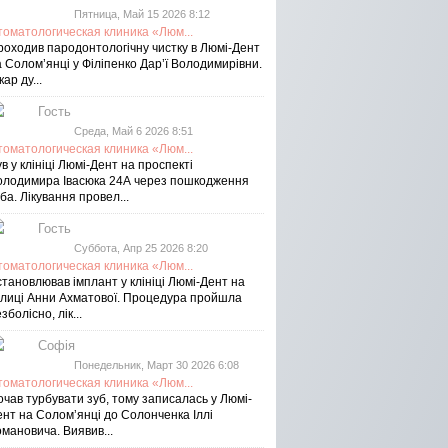
Пятница, Май 15 2026 8:12
томатологическая клиника «Люм...
роходив пародонтологічну чистку в Люмі-Дент
 Солом’янці у Філіпенко Дар’ї Володимирівни.
кар ду...
Гость
Среда, Май 6 2026 8:51
томатологическая клиника «Люм...
в у клініці Люмі-Дент на проспекті
олодимира Івасюка 24А через пошкодження
ба. Лікування провел...
Гость
Суббота, Апр 25 2026 8:20
томатологическая клиника «Люм...
тановлював імплант у клініці Люмі-Дент на
улиці Анни Ахматової. Процедура пройшла
зболісно, лік...
Софія
Понедельник, Март 30 2026 6:08
томатологическая клиника «Люм...
чав турбувати зуб, тому записалась у Люмі-
ент на Соломʼянці до Солонченка Іллі
мановича. Виявив...