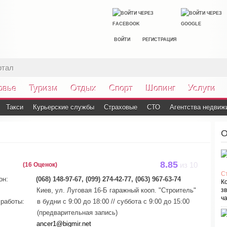
ВОЙТИ
РЕГИСТРАЦИЯ
ртал
овье
Туризм
Отдых
Спорт
Шопинг
Услуги
Такси
Курьерские службы
Страховые
СТО
Агентства недвиж
О
8.85
(16 Оценок)
из
10
С
он:
(068) 148-97-67, (099) 274-42-77, (063) 967-63-74
К
Киев, ул. Луговая 16-Б гаражный кооп. "Строитель"
зв
ча
работы:
в будни с 9:00 до 18:00 // суббота c 9:00 до 15:00
(предварительная запись)
ancer1@bigmir.net