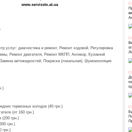
С
www.servissto.at.ua
П
в
Ан
"
С
В
ог
тр услуг: диагностика и ремонт, Ремонт ходовой, Регулировка
Лі
емы, Ремонт двигателя, Ремонт МКПП, Антикор, Кузовной
 Замена автожидкостей, Покраска (локальная), Шумоизоляция
С
Д
пе
п
.)
едних тормозных колодок (40 грн.)
С
Бу
теле (от 160 грн.)
П
(200 грн.)
Пр
00 грн.)
 грн.)