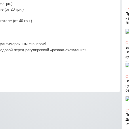
0 грн.)
 (от 20 грн.)
С
П
на
ателе (от 40 грн.)
Лі
С
мультимарочным сканером!
Бу
ходовой перед регулировкой «развал-схождения»
В
зу
С
Вс
в
бе
С
По
Д
Ро