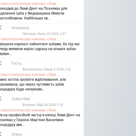
томатологическая клиника «Люм...
риходив до Люмі-Дент на Позняках для
идалення зуба у Федоришина Миколи
атолійовича. Найбільше хв...
Anastasia
Пятница, Июль 10 2026 1:37
томатологическая клиника «Люм...
ирішила нарешті зайнятися зубами, бо під час
ляду виявили карієс одразу на кількох зубах.
куван...
Гость
Воскресенье, Июль 5 2026 2:11
томатологическая клиника «Люм...
авно хотіла зробити відбілювання, але
реживала, що через чутливість зубів
роцедура буде неприємн...
Subscriber
Вторник, Май 26 2026 7:15
томатологическая клиника «Люм...
в на професійній чистці в клініці Люмі-Дент на
озняках у Гразіон Мар’яни Василівни.
оцедуру вик...
Anton