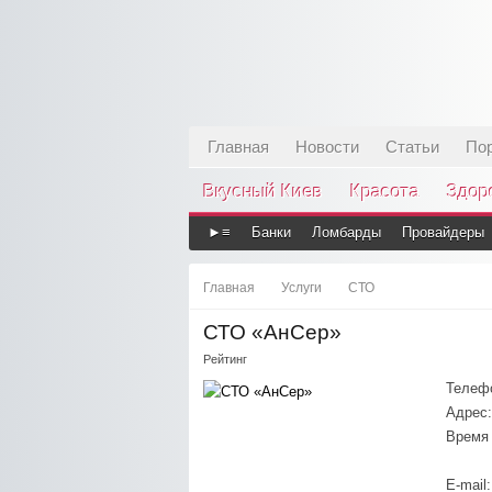
Главная
Новости
Статьи
По
Вкусный Киев
Красота
Здор
►≡
Банки
Ломбарды
Провайдеры
Главная
Услуги
СТО
СТО «АнСер»
Рейтинг
Телеф
Адрес:
Время 
E-mail: