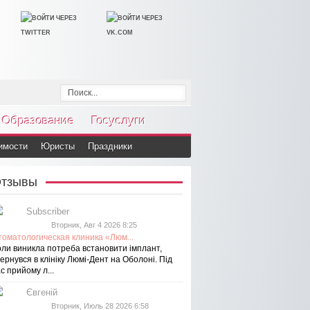
Образование
Госуслуги
имости
Юристы
Праздники
тзывы
Subscriber
Вторник, Авг 4 2026 8:25
томатологическая клиника «Люм...
оли виникла потреба встановити імплант,
ернувся в клініку Люмі-Дент на Оболоні. Під
с прийому л...
Євгеній
Вторник, Июль 28 2026 6:58