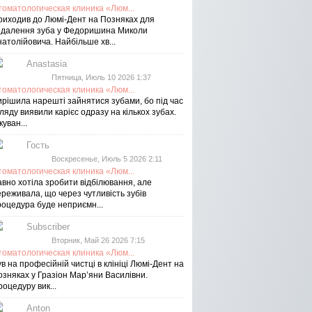
томатологическая клиника «Люм...
риходив до Люмі-Дент на Позняках для
идалення зуба у Федоришина Миколи
атолійовича. Найбільше хв...
Anastasia
Пятница, Июль 10 2026 1:37
томатологическая клиника «Люм...
ирішила нарешті зайнятися зубами, бо під час
ляду виявили карієс одразу на кількох зубах.
куван...
Гость
Воскресенье, Июль 5 2026 2:11
томатологическая клиника «Люм...
авно хотіла зробити відбілювання, але
реживала, що через чутливість зубів
роцедура буде неприємн...
Subscriber
Вторник, Май 26 2026 7:15
томатологическая клиника «Люм...
в на професійній чистці в клініці Люмі-Дент на
озняках у Гразіон Мар’яни Василівни.
оцедуру вик...
Anton