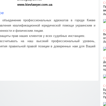
С
www.kievlawyer.com.ua
П
в
ов
Ан
объединение профессиональных адвокатов в городе Киеве
тавления квалификационной юридической помощи украинским и
енности и физическим лицам.
С
В
защиты прав наших клиентов у всех судебных инстанциях.
ог
ссчитывать на наш высокий профессиональный уровень,
Лі
нятия правильной правой позиции в доверенных нам для Вашей
С
Д
пе
п
С
Бу
П
Пр