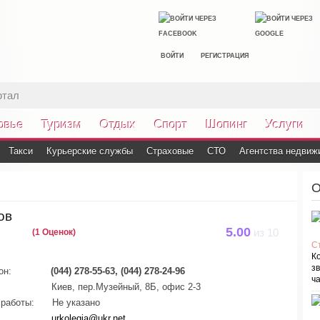
ВОЙТИ
РЕГИСТРАЦИЯ
ртал
овье
Туризм
Отдых
Спорт
Шопинг
Услуги
Такси
Курьерские службы
Страховые
СТО
Агентства недвиж
О
ов
5.00
(1 Оценок)
из
10
С
К
зв
он:
(044) 278-55-63, (044) 278-24-96
ча
Киев, пер.Музейный, 8Б, офис 2-3
работы:
Не указано
urkolegia@ukr.net