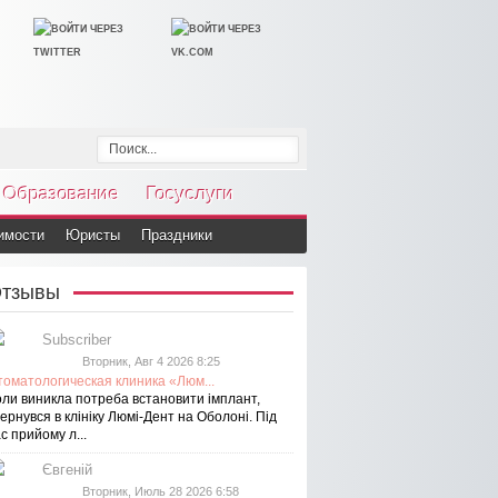
Образование
Госуслуги
имости
Юристы
Праздники
тзывы
Subscriber
Вторник, Авг 4 2026 8:25
томатологическая клиника «Люм...
оли виникла потреба встановити імплант,
ернувся в клініку Люмі-Дент на Оболоні. Під
с прийому л...
Євгеній
Вторник, Июль 28 2026 6:58