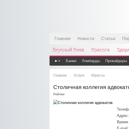
Главная
Новости
Статьи
По
Вкусный Киев
Красота
Здор
►≡
Банки
Ломбарды
Провайдеры
Главная
Услуги
Юристы
Столичная коллегия адвокат
Рейтинг
Телеф
Адрес:
Время 
E-mail: