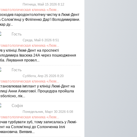
Пятница, Май 15 2026 8:12
томатологическая клиника «Люм...
роходив пародонтологічну чистку в Люмі-Дент
 Солом’янці у Філіпенко Дар’ї Володимирівни.
кар ду...
Гость
Среда, Май 6 2026 8:51
томатологическая клиника «Люм...
в у клініці Люмі-Дент на проспекті
олодимира Івасюка 24А через пошкодження
ба. Лікування провел...
Гость
Суббота, Апр 25 2026 8:20
томатологическая клиника «Люм...
тановлював імплант у клініці Люмі-Дент на
улиці Анни Ахматової. Процедура пройшла
зболісно, лік...
Софія
Понедельник, Март 30 2026 6:08
томатологическая клиника «Люм...
чав турбувати зуб, тому записалась у Люмі-
ент на Соломʼянці до Солонченка Іллі
мановича. Виявив...