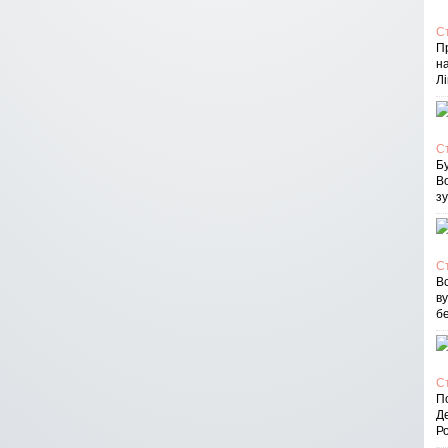
С
П
на
Лі
С
Бу
В
зу
С
Вс
в
бе
С
По
Д
Ро