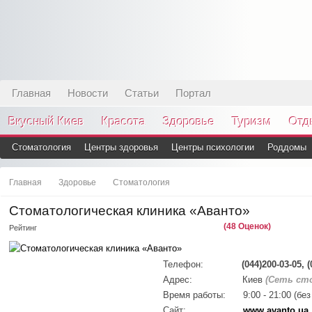
Главная
Новости
Статьи
Портал
Вкусный Киев
Красота
Здоровье
Туризм
Отд
Стоматология
Центры здоровья
Центры психологии
Роддомы
Главная
Здоровье
Стоматология
Стоматологическая клиника «Аванто»
(48 Оценок)
Рейтинг
Телефон:
(044)200-03-05, 
Адрес:
Киев
(Сеть ст
Время работы:
9:00 - 21:00 (бе
Сайт:
www.avanto.ua